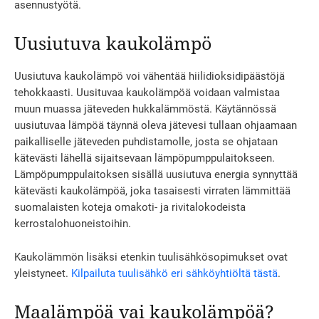
asennustyötä.
Uusiutuva kaukolämpö
Uusiutuva kaukolämpö voi vähentää hiilidioksidipäästöjä
tehokkaasti. Uusituvaa kaukolämpöä voidaan valmistaa
muun muassa jäteveden hukkalämmöstä. Käytännössä
uusiutuvaa lämpöä täynnä oleva jätevesi tullaan ohjaamaan
paikalliselle jäteveden puhdistamolle, josta se ohjataan
kätevästi lähellä sijaitsevaan lämpöpumppulaitokseen.
Lämpöpumppulaitoksen sisällä uusiutuva energia synnyttää
kätevästi kaukolämpöä, joka tasaisesti virraten lämmittää
suomalaisten koteja omakoti- ja rivitalokodeista
kerrostalohuoneistoihin.
Kaukolämmön lisäksi etenkin tuulisähkösopimukset ovat
yleistyneet.
Kilpailuta tuulisähkö eri sähköyhtiöltä tästä
.
Maalämpöä vai kaukolämpöä?