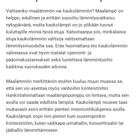
Valitsenko maalämmön vai kaukolämmön? Maalämpö on
helppo, edullinen ja erittäin suosittu lämmitysratkaisu
nykypäivänä, mutta kaukolämpö on jo pitkään tuonut
kuluttajille monia hyviä etuja. Katsotaanpa siis, minkälaisia
etuja kaukolämmön valitsija valitsemaltaan
lämmitysmuodolta saa. Eräs huomattava etu kaukolämmön
valinnassa ovat hyvin matalat operointi- ja
pääomakustannukset sekä luotettava lämmöntuotto
kaikkina vuorokauden aikoina.
Maalämmön merkittäviin etuihin kuuluu muun muassa se,
että sen voi asentaa myös vanhoihin kiinteistöihin.
Hankintahinnaltaan maalämpöpumppu on hintava, mutta sen
avulla voi saada edullista lämpöä. Kaukolämpö nousee taas
mukavasti esiin erittäin pienten investointikulujensa avulla.
Kaukolämpö sopii niin pieniin kuin suurempiinkin
kiinteistöihin, kuten vaikkapa uimahallin, konserttisalin tai
jäähallin lämmittämiseen.