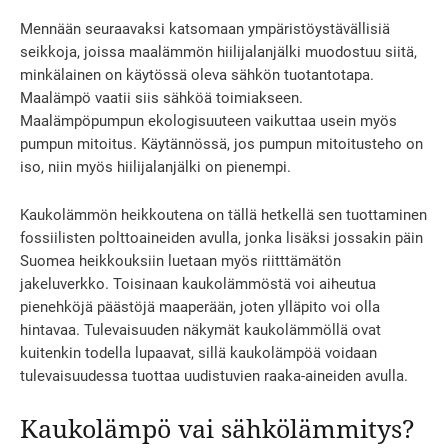
Mennään seuraavaksi katsomaan ympäristöystävällisiä
seikkoja, joissa maalämmön hiilijalanjälki muodostuu siitä,
minkälainen on käytössä oleva sähkön tuotantotapa.
Maalämpö vaatii siis sähköä toimiakseen.
Maalämpöpumpun ekologisuuteen vaikuttaa usein myös
pumpun mitoitus. Käytännössä, jos pumpun mitoitusteho on
iso, niin myös hiilijalanjälki on pienempi.
Kaukolämmön heikkoutena on tällä hetkellä sen tuottaminen
fossiilisten polttoaineiden avulla, jonka lisäksi jossakin päin
Suomea heikkouksiin luetaan myös riitttämätön
jakeluverkko. Toisinaan kaukolämmöstä voi aiheutua
pienehköjä päästöjä maaperään, joten ylläpito voi olla
hintavaa. Tulevaisuuden näkymät kaukolämmöllä ovat
kuitenkin todella lupaavat, sillä kaukolämpöä voidaan
tulevaisuudessa tuottaa uudistuvien raaka-aineiden avulla.
Kaukolämpö vai sähkölämmitys?