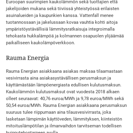
Euroopan suurimpien kaukolämmön sekä tuottajien että
jakelijoiden mukana sekä tiiviissä yhteistyössä erilaisten
asuinalueiden ja kaupunkien kanssa. Vattenfall menee
tuotannossaan ja jakelussaan kovaa vauhtia kohti aitoja
ympäristöystävällisiä lämmitysratkaisuja integroimalla
tehokasta hukkalämpöä ja kolmannen osapuolen ylijäämää
paikalliseen kaukolämpöverkkoon.
Rauma Energia
Rauma Energian asiakkaana asiakas maksaa tilaamastaan
vesivirrasta aina asiakasystävällisen perusmaksun ja
käyttämästään lämpöenergiasta edullisen kulutusmaksun.
Kaukolämmön kulutusmaksut ovat vuodesta 2018 alkaen
olleet seuraavat: 40,76 euroa/MWh ja 9,78 euroa/MWh sekä
50,54 euroa/MWh. Rauma Energian asiakkaana perusmaksun
suuruus tulee riippumaan aina tilausvesivirrasta, joka
lasketaan lämpimän käyttöveden, lämmityksen, kiinteistön
mitoituslämpötilan ja ilmanvaihdon tarvitseman todellisen
huipputehontarpeen avulla.