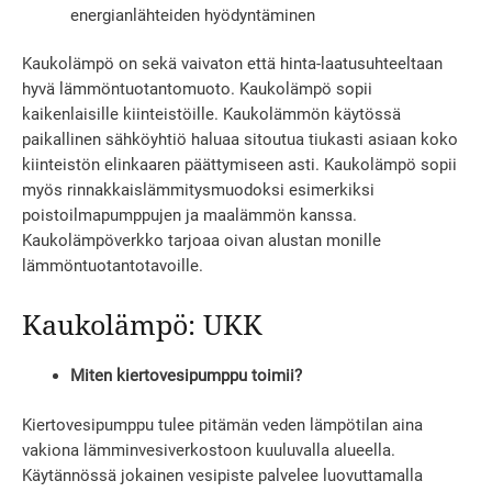
energianlähteiden hyödyntäminen
Kaukolämpö on sekä vaivaton että hinta-laatusuhteeltaan
hyvä lämmöntuotantomuoto. Kaukolämpö sopii
kaikenlaisille kiinteistöille. Kaukolämmön käytössä
paikallinen sähköyhtiö haluaa sitoutua tiukasti asiaan koko
kiinteistön elinkaaren päättymiseen asti. Kaukolämpö sopii
myös rinnakkaislämmitysmuodoksi esimerkiksi
poistoilmapumppujen ja maalämmön kanssa.
Kaukolämpöverkko tarjoaa oivan alustan monille
lämmöntuotantotavoille.
Kaukolämpö: UKK
Miten kiertovesipumppu toimii?
Kiertovesipumppu tulee pitämän veden lämpötilan aina
vakiona lämminvesiverkostoon kuuluvalla alueella.
Käytännössä jokainen vesipiste palvelee luovuttamalla