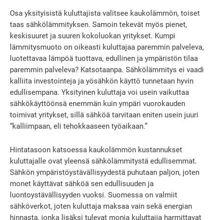
Osa yksityisistä kuluttajista valitsee kaukolämmön, toiset
taas sähkölämmityksen. Samoin tekevät myös pienet,
keskisuuret ja suuren kokoluokan yritykset. Kumpi
lämmitysmuoto on oikeasti kuluttajaa paremmin palveleva,
luotettavaa lämpöä tuottava, edullinen ja ympäristön tilaa
paremmin palveleva? Katsotaanpa. Sähkölämmitys ei vaadi
kalliita investointeja ja yösähkön käyttö tunnetaan hyvin
edullisempana. Yksityinen kuluttaja voi usein vaikuttaa
sähkökäyttöönsä enemmän kuin ympäri vuorokauden
toimivat yritykset, sillä sähköä tarvitaan eniten usein juuri
“kalliimpaan, eli tehokkaaseen työaikaan.”
Hintatasoon katsoessa kaukolämmön kustannukset
kuluttajalle ovat yleensä sähkölämmitystä edullisemmat.
Sähkön ympäristöystävällisyydestä puhutaan paljon, joten
monet käyttävat sähköä sen edullisuuden ja
luontoystävällisyyden vuoksi. Suomessa on valmiit
sähköverkot, joten kuluttaja maksaa vain sekä energian
hinnasta, jonka lisäksi tulevat monia kuluttajia harmittavat