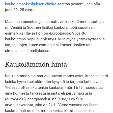
kaukolämpökeskuksen elinikä
saattaa pisimmillään olla
jopa 20–25 vuotta.
Maailman tunnetuin ja huomattavin kaukolämmön tuottaja
on Venäjä ja Suomen lisäksi kaukolämpöä suositaan
esimerkiksi Itä- ja Pohjois-Euroopassa. Suosittu
kaukolämpö sopii niin yksityis- kuin myös yrityskäyttöön ja
isojen tilojen, kuten esimerkiksi konserttisalien tai
uimahallien lämmitykseen.
Kaukolämmön hinta
Kaukolämmön hintaan vaikuttavat monet asiat, kuten se, että
kuinka hyvin kaukolämmön kysyntä ja tarjonta kohtaavat.
Yleisesti ottaen kuitenkin kaukolämmön hinta muodostuu
aina kolmesta tärkeästä asiasta, eli perusmaksusta
(euro/vuosi), energiamaksusta (euro/ MWh) ja
arvonlisäverosta, joka on 24 %. Viime vuosina edullinen
kaukolämpö on ollut monta kertaa korotuspaineiden