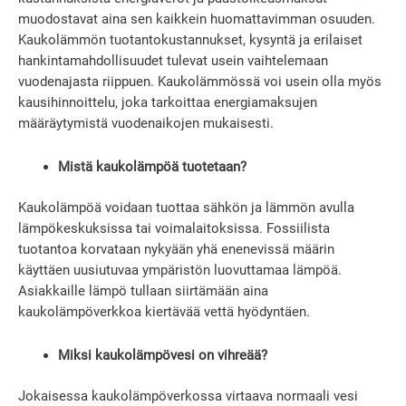
muodostavat aina sen kaikkein huomattavimman osuuden.
Kaukolämmön tuotantokustannukset, kysyntä ja erilaiset
hankintamahdollisuudet tulevat usein vaihtelemaan
vuodenajasta riippuen. Kaukolämmössä voi usein olla myös
kausihinnoittelu, joka tarkoittaa energiamaksujen
määräytymistä vuodenaikojen mukaisesti.
Mistä kaukolämpöä tuotetaan?
Kaukolämpöä voidaan tuottaa sähkön ja lämmön avulla
lämpökeskuksissa tai voimalaitoksissa. Fossiilista
tuotantoa korvataan nykyään yhä enenevissä määrin
käyttäen uusiutuvaa ympäristön luovuttamaa lämpöä.
Asiakkaille lämpö tullaan siirtämään aina
kaukolämpöverkkoa kiertävää vettä hyödyntäen.
Miksi kaukolämpövesi on vihreää?
Jokaisessa kaukolämpöverkossa virtaava normaali vesi