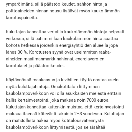
ympäröimänä, sillä päästöoikeudet, sähkön hinta ja
polttoaineiden hinnan nousu lisäävät myös kaukolämmön
korotuspaineita.
Kuluttajan kannattaa vertailla kaukolämmön hintoja helposti
verkossa, sillä pahimmillaan kaukolämmön hinta saattaa
kohota hetkessä joidenkin energiayhtiöiden alueella jopa
lähes 30 %. Korotusten syynä ovat useimmiten raaka-
aineiden maailmanmarkkinahinnat, energiaverojen
korotukset ja päästöoikeudet.
Käytännössä maakaasun ja kivihiilen käyttö nostaa usein
myös kuluttajahintoja. Omakotitalon liittyminen
kaukolämpöverkkoon voi olla asukkaiden mielestä erittäin
kallis kertainvestointi, joka maksaa noin 7000 euroa.
Kuluttajan kannattaa kuitenkin muistaa, että kertainvestointi
maksaa itsensä kätevästi takaisin 2–3 vuodessa. Kuluttajan
on mahdollista hakea myös kotitalousvähennystä
kaukolämpöverkkoon liittymisestä, jos se sisältää