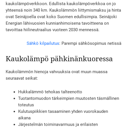
kaukolämpöverkkoon. Edullista kaukolämpöverkkoa on jo
yhteensä noin 340 km. Kaukolämmön liittymismaksu ja hinta
ovat Seinäjoella ovat koko Suomen edullisimpia. Seinäjoki
Energian lähivuosien kunnianhimoisena tavoitteena on
tavoittaa hiilineutraalius vuoteen 2030 mennessä.
Sähkö kilpailutus
: Parempi sähkösopimus netissä
Kaukolämpö pähkinänkuoressa
Kaukolämmön hienoja vahvuuksia ovat muun muassa
seuraavat seikat:
Hukkalämmö tehokas talteenotto
Tuotantomuodon tärkeimpien muutosten täsmällinen
toteutus
Kulutuspiikkien tasaaminen yhden vuorokauden
aikana
Järjestelmän toiminavarmuus ja erilaisten