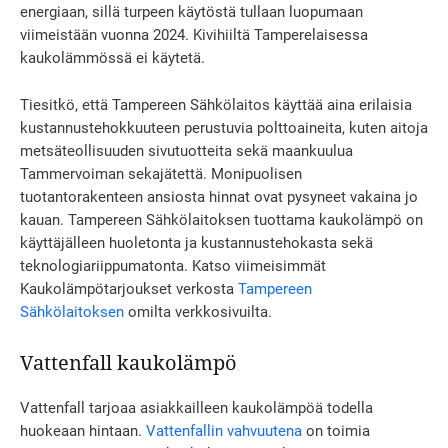
energiaan, sillä turpeen käytöstä tullaan luopumaan
viimeistään vuonna 2024. Kivihiiltä Tamperelaisessa
kaukolämmössä ei käytetä.
Tiesitkö, että Tampereen Sähkölaitos käyttää aina erilaisia
kustannustehokkuuteen perustuvia polttoaineita, kuten aitoja
metsäteollisuuden sivutuotteita sekä maankuulua
Tammervoiman sekajätettä. Monipuolisen
tuotantorakenteen ansiosta hinnat ovat pysyneet vakaina jo
kauan. Tampereen Sähkölaitoksen tuottama kaukolämpö on
käyttäjälleen huoletonta ja kustannustehokasta sekä
teknologiariippumatonta. Katso viimeisimmät
Kaukolämpötarjoukset verkosta
Tampereen
Sähkölaitoksen
omilta verkkosivuilta.
Vattenfall kaukolämpö
Vattenfall tarjoaa asiakkailleen kaukolämpöä todella
huokeaan hintaan.
Vattenfallin vahvuutena
on toimia