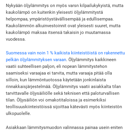
Nykyään öljylämmitys on myös varsn kilpailukykyistä, mutta
kaukolämpö on kuitenkin yleisesti öljylämmitystä
helpompaa, ympäristöystävällisempää ja edullisempaa.
Kaukolämmön alkuinvestoinnit ovat yleisesti suuret, mutta
kaukolämpö maksaa itsensä takaisin jo muutamassa
vuodessa.
Suomessa vain noin 1 % kaikista kiinteistöistä on rakennettu
pelkän öljylämmityksen varaan
. Öljylämmitys kaikkineen
vaatii suhteellisen paljon, eli nopean lämmitystehon
saamiseksi varaajaa ei tarvita, mutta varaaja pitää olla
silloin, kun lämmöntuotossa käytetään jonkinlaista
rinnakkaisjärjestelmää. Öljylämmitys vaatii asiakkalta tilan
tarvittavalle öljysäiliölle sekä teknisen että paloturvallisen
tilan. Öljysäiliön voi omakotitaloissa ja esimerkiksi
teollisuuskiinteistöissä sijoittaa kätevästi myös kiinteistön
ulkopuolelle.
Asiakkaan lämmitysmuodon valinnassa painaa usein eniten