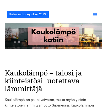
Siirry
sisältöön
Katso sähkötarjoukset 2023!
Main
Menu
Kaukolämpö – talosi ja
kiinteistösi luotettava
lämmittäjä
Kaukolämpö on paitsi vaivaton, mutta myös yleisin
kiinteistöjen lämmitysmuoto Suomessa. Kaukolämmön