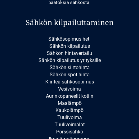
päätöksiä sähköstä.
Sähkön kilpailuttaminen
Sähkösopimus heti
Sähkön kilpailutus
Sähkön hintavertailu
Sähkön kilpailutus yrityksille
Sähkön siirtohinta
Sähkön spot hinta
Kiinteä sähkösopimus
Vesivoima
Aurinkopaneelit kotiin
Maalämpö
Kaukolämpö
Tuulivoima
Tuulivoimalat
Pörssisähkö
Ilmalämpöpumppu