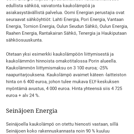
edullista sähköä, vaivatonta kaukolämpöä ja
asiakasystävällistä palvelua. Oomi Energian perustajia ovat
seuraavat sähköyhtiöt: Lahti Energia, Pori Energia, Vantaan
Energia, Tornion Energia, Oulun Seudun Sähkö, Oulun Energia,
Raahen Energia, Rantakairan Sähkö, Tenergia ja Haukiputaan
sähköosuuskunta.
Otetaan yksi esimerkki kaukolämpöön liittymisestä ja
kaukolämmön hinnoista omakotitalossa Porin alueella.
Kaukolämmön liittymismaksu on 3 100 euroa; -25%
naapuritarjouksena. Kaukolämpö avaimet käteen -laitteiston
hinta on 6 400 euroa, johon tulee mukava ELY-keskuksen
myöntämä avustus, 4 000 euroa. Hinta yhteensä siis 4 725
euroa + alv 24 %.
Seinäjoen Energia
Seinäjoella kaukolämpö on otettu hienosti vastaan, sillä
Seinäjoen koko rakennuskannasta noin 90 % kuuluu