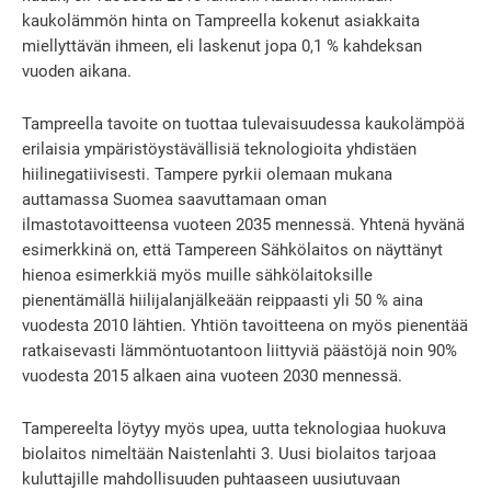
kaukolämmön hinta on Tampreella kokenut asiakkaita
miellyttävän ihmeen, eli laskenut jopa 0,1 % kahdeksan
vuoden aikana.
Tampreella tavoite on tuottaa tulevaisuudessa kaukolämpöä
erilaisia ympäristöystävällisiä teknologioita yhdistäen
hiilinegatiivisesti. Tampere pyrkii olemaan mukana
auttamassa Suomea saavuttamaan oman
ilmastotavoitteensa vuoteen 2035 mennessä. Yhtenä hyvänä
esimerkkinä on, että Tampereen Sähkölaitos on näyttänyt
hienoa esimerkkiä myös muille sähkölaitoksille
pienentämällä hiilijalanjälkeään reippaasti yli 50 % aina
vuodesta 2010 lähtien. Yhtiön tavoitteena on myös pienentää
ratkaisevasti lämmöntuotantoon liittyviä päästöjä noin 90%
vuodesta 2015 alkaen aina vuoteen 2030 mennessä.
Tampereelta löytyy myös upea, uutta teknologiaa huokuva
biolaitos nimeltään Naistenlahti 3. Uusi biolaitos tarjoaa
kuluttajille mahdollisuuden puhtaaseen uusiutuvaan