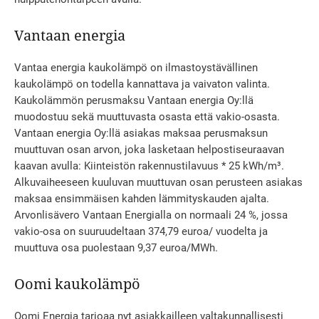
Vantaan energia
Vantaa energia kaukolämpö on ilmastoystävällinen
kaukolämpö on todella kannattava ja vaivaton valinta.
Kaukolämmön perusmaksu Vantaan energia Oy:llä
muodostuu sekä muuttuvasta osasta että vakio-osasta.
Vantaan energia Oy:llä asiakas maksaa perusmaksun
muuttuvan osan arvon, joka lasketaan helpostiseuraavan
kaavan avulla: Kiinteistön rakennustilavuus * 25 kWh/m³.
Alkuvaiheeseen kuuluvan muuttuvan osan perusteen asiakas
maksaa ensimmäisen kahden lämmityskauden ajalta.
Arvonlisävero Vantaan Energialla on normaali 24 %, jossa
vakio-osa on suuruudeltaan 374,79 euroa/ vuodelta ja
muuttuva osa puolestaan 9,37 euroa/MWh.
Oomi kaukolämpö
Oomi Energia tarjoaa nyt asiakkailleen valtakunnallisesti