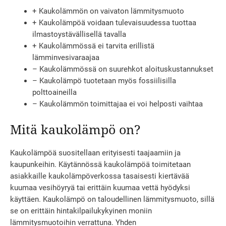
+ Kaukolämmön on vaivaton lämmitysmuoto
+ Kaukolämpöä voidaan tulevaisuudessa tuottaa
ilmastoystävällisellä tavalla
+ Kaukolämmössä ei tarvita erillistä
lämminvesivaraajaa
– Kaukolämmössä on suurehkot aloituskustannukset
– Kaukolämpö tuotetaan myös fossiilisilla
polttoaineilla
– Kaukolämmön toimittajaa ei voi helposti vaihtaa
Mitä kaukolämpö on?
Kaukolämpöä suositellaan erityisesti taajaamiin ja
kaupunkeihin. Käytännössä kaukolämpöä toimitetaan
asiakkaille kaukolämpöverkossa tasaisesti kiertävää
kuumaa vesihöyryä tai erittäin kuumaa vettä hyödyksi
käyttäen. Kaukolämpö on taloudellinen lämmitysmuoto, sillä
se on erittäin hintakilpailukykyinen moniin
lämmitysmuotoihin verrattuna. Yhden