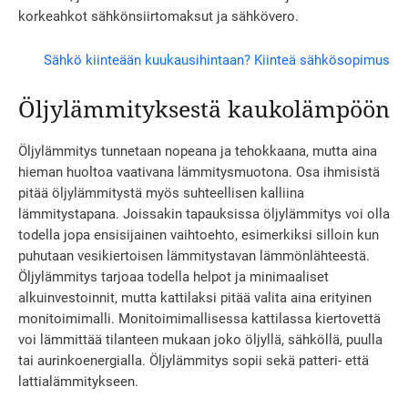
korkeahkot sähkönsiirtomaksut ja sähkövero.
Sähkö kiinteään kuukausihintaan? Kiinteä sähkösopimus
Öljylämmityksestä kaukolämpöön
Öljylämmitys tunnetaan nopeana ja tehokkaana, mutta aina
hieman huoltoa vaativana lämmitysmuotona. Osa ihmisistä
pitää öljylämmitystä myös suhteellisen kalliina
lämmitystapana. Joissakin tapauksissa öljylämmitys voi olla
todella jopa ensisijainen vaihtoehto, esimerkiksi silloin kun
puhutaan vesikiertoisen lämmitystavan lämmönlähteestä.
Öljylämmitys tarjoaa todella helpot ja minimaaliset
alkuinvestoinnit, mutta kattilaksi pitää valita aina erityinen
monitoimimalli. Monitoimimallisessa kattilassa kiertovettä
voi lämmittää tilanteen mukaan joko öljyllä, sähköllä, puulla
tai aurinkoenergialla. Öljylämmitys sopii sekä patteri- että
lattialämmitykseen.