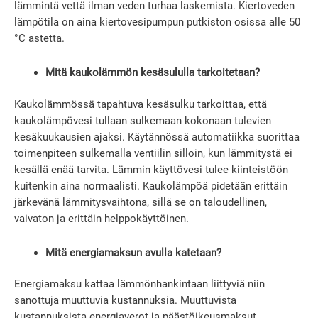
lämmintä vettä ilman veden turhaa laskemista. Kiertoveden
lämpötila on aina kiertovesipumpun putkiston osissa alle 50
°C astetta.
Mitä kaukolämmön kesäsululla tarkoitetaan?
Kaukolämmössä tapahtuva kesäsulku tarkoittaa, että
kaukolämpövesi tullaan sulkemaan kokonaan tulevien
kesäkuukausien ajaksi. Käytännössä automatiikka suorittaa
toimenpiteen sulkemalla ventiilin silloin, kun lämmitystä ei
kesällä enää tarvita. Lämmin käyttövesi tulee kiinteistöön
kuitenkin aina normaalisti. Kaukolämpöä pidetään erittäin
järkevänä lämmitysvaihtona, sillä se on taloudellinen,
vaivaton ja erittäin helppokäyttöinen.
Mitä energiamaksun avulla katetaan?
Energiamaksu kattaa lämmönhankintaan liittyviä niin
sanottuja muuttuvia kustannuksia. Muuttuvista
kustannuksista energiaverot ja päästöikeusmaksut