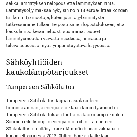
sekkä lämmityksen helppous että lämmityksen hinta.
Lämmitysöljy maksaa nykyisin noin 18 euroa/ litraa kohden.
Eri lämmitysmuotoja, kuten juuri öljylämmitystä
tutkiessamme tullaan helposti siihen lopputulokseen, että
kaukolämpö kerää helposti suurimmat pisteet
lämmitysmuodon vaivattomuudessa, hinnassa ja
tulevaisuudessa myös ympäristöystävällisyydessä.
Sähköyhtiöiden
kaukolämpötarjoukset
Tampereen Sähkölaitos
Tampereen Sähkölaitos tarjoaa asiakkailleen
toimintavarman ja energiatehokkaan lämmitysmuodon.
Tampereen Sähkölaitoksen tuottama kaukolämpö kuuluu
Suomen edullisimpiin energiamuotoihin. Tampereen
Sähkölaitos on pitänyt kaukolämmön hinnan vakaana jo
kauan, eli vuodesta 2013 lähtien. Kauken kaikkiaan