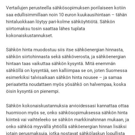
Vertailujen perusteella sähkösopimuksen porilaiseen kotiin
saa edullisimmillaan noin 10 euron kuukausihintaan – tähän
hintaluokkaan löytyy pari-kolme sähköyhtiötä. Sähkön
siirtomaksu tosin saattaa lähes tuplata
kokonaiskustannukset.
Sähkön hinta muodostuu siis itse sähköenergian hinnasta,
sähkön siirtohinnasta sekä sähköverosta, ja sähköenergian
hintaan taas vaikuttaa sähkön kysyntä. Mitä enemmän
sähköllä on kysyntää, sen kalliimpaa se on, joten Suomessa
esimerkiksi talvisaikaan sähkön hinta nousee – ja samaa
periaatetta noudattaen myös yösähkö on halvempaa, koska
öisin kysyntä on pienempi.
Sähkön kokonaiskustannuksia arvioidessasi kannattaa ottaa
huomioon myös se, onko sähkösopimuksessa sähkön hinta
kiinteä vai vaihteleeko se sähkön markkinahinnan mukaan, ja
onko sähköä myyvällä yhtiöllä sähköenergian hinnan lisäksi
jotain perusmaksuja, jotka nostavat sähkölaskun lopullista