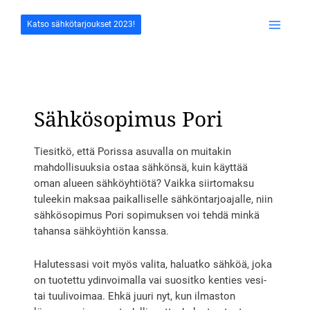
Siirry
sisältöön
Katso sähkötarjoukset 2023!
Main
Menu
Sähkösopimus Pori
Tiesitkö, että Porissa asuvalla on muitakin
mahdollisuuksia ostaa sähkönsä, kuin käyttää
oman alueen sähköyhtiötä? Vaikka siirtomaksu
tuleekin maksaa paikalliselle sähköntarjoajalle, niin
sähkösopimus Pori sopimuksen voi tehdä minkä
tahansa sähköyhtiön kanssa.
Halutessasi voit myös valita, haluatko sähköä, joka
on tuotettu ydinvoimalla vai suositko kenties vesi-
tai tuulivoimaa. Ehkä juuri nyt, kun ilmaston