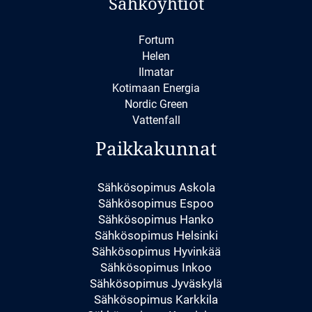
Sähköyhtiöt
Fortum
Helen
Ilmatar
Kotimaan Energia
Nordic Green
Vattenfall
Paikkakunnat
Sähkösopimus Askola
Sähkösopimus Espoo
Sähkösopimus Hanko
Sähkösopimus Helsinki
Sähkösopimus Hyvinkää
Sähkösopimus Inkoo
Sähkösopimus Jyväskylä
Sähkösopimus Karkkila