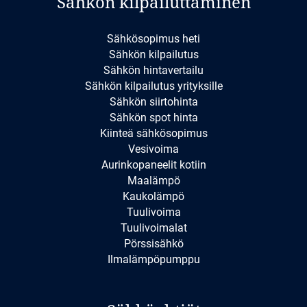
Sähkön kilpailuttaminen
Sähkösopimus heti
Sähkön kilpailutus
Sähkön hintavertailu
Sähkön kilpailutus yrityksille
Sähkön siirtohinta
Sähkön spot hinta
Kiinteä sähkösopimus
Vesivoima
Aurinkopaneelit kotiin
Maalämpö
Kaukolämpö
Tuulivoima
Tuulivoimalat
Pörssisähkö
Ilmalämpöpumppu