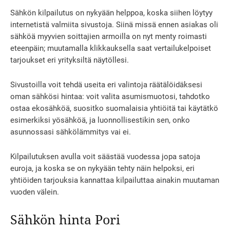
Sähkön kilpailutus on nykyään helppoa, koska siihen löytyy
internetistä valmiita sivustoja. Siinä missä ennen asiakas oli
sähköä myyvien soittajien armoilla on nyt menty roimasti
eteenpäin; muutamalla klikkauksella saat vertailukelpoiset
tarjoukset eri yrityksiltä näytöllesi.
Sivustoilla voit tehdä useita eri valintoja räätälöidäksesi
oman sähkösi hintaa: voit valita asumismuotosi, tahdotko
ostaa ekosähköä, suositko suomalaisia yhtiöitä tai käytätkö
esimerkiksi yösähköä, ja luonnollisestikin sen, onko
asunnossasi sähkölämmitys vai ei.
Kilpailutuksen avulla voit säästää vuodessa jopa satoja
euroja, ja koska se on nykyään tehty näin helpoksi, eri
yhtiöiden tarjouksia kannattaa kilpailuttaa ainakin muutaman
vuoden välein.
Sähkön hinta Pori