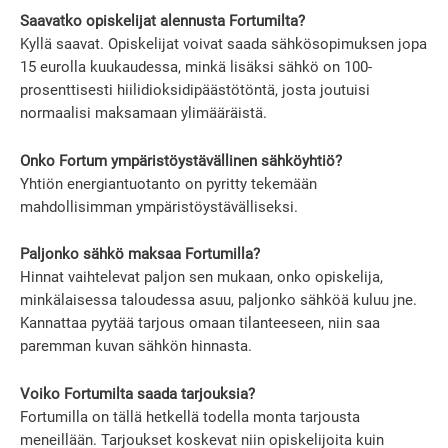
Saavatko opiskelijat alennusta Fortumilta?
Kyllä saavat. Opiskelijat voivat saada sähkösopimuksen jopa
15 eurolla kuukaudessa, minkä lisäksi sähkö on 100-
prosenttisesti hiilidioksidipäästötöntä, josta joutuisi
normaalisi maksamaan ylimääräistä.
Onko Fortum ympäristöystävällinen sähköyhtiö?
Yhtiön energiantuotanto on pyritty tekemään
mahdollisimman ympäristöystävälliseksi.
Paljonko sähkö maksaa Fortumilla?
Hinnat vaihtelevat paljon sen mukaan, onko opiskelija,
minkälaisessa taloudessa asuu, paljonko sähköä kuluu jne.
Kannattaa pyytää tarjous omaan tilanteeseen, niin saa
paremman kuvan sähkön hinnasta.
Voiko Fortumilta saada tarjouksia?
Fortumilla on tällä hetkellä todella monta tarjousta
meneillään. Tarjoukset koskevat niin opiskelijoita kuin