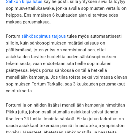
Sähkön kilpailutus
käy helposti, sillä yrityksen sivuilta löytyy
sopimusvertailukaavake, jonka avulla sopimusten vertailu on
helppoa. Ensimmäisen 6 kuukauden ajan ei tarvitse edes
maksaa perusmaksua.
Fortum
sähkösopimus tarjous
tulee myös automaattisesti
silloin, kuin sähkösopimuksen määräaikaisuus on
päättymässä, joten yritys on varmistanut sen, ettei
asiakkaiden tarvitse huolehtia uuden sähkösopimuksen
tekemisestä, vaan ehdotetaan sitä heille sopimuksen
päättyessä. Myös pörssisähkössä on tällä hetkellä
meneillään kampanja. Jos tilaa toistaiseksi voimassa olevan
sopimuksen Fortum Tarkalle, saa 3 kuukauden perusmaksut
veloituksetta.
Fortumilla on näiden lisäksi meneillään kampanja nimeltään
Pikku juttu, johon osallistumalla asiakkaat voivat tienata
itselleen 24 tuntia ilmaista sähköä. Pikku jutun tarkoitus on
saada asiakkaat tekemään pieniä ilmastotekoja ympäristön
hyväksi. Haasteet lähetetään sähköpostilla, ja haasteita