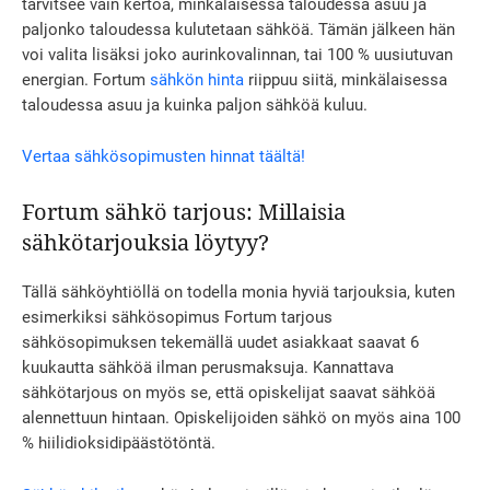
tarvitsee vain kertoa, minkälaisessa taloudessa asuu ja
paljonko taloudessa kulutetaan sähköä. Tämän jälkeen hän
voi valita lisäksi joko aurinkovalinnan, tai 100 % uusiutuvan
energian. Fortum
sähkön hinta
riippuu siitä, minkälaisessa
taloudessa asuu ja kuinka paljon sähköä kuluu.
Vertaa sähkösopimusten hinnat täältä!
Fortum sähkö tarjous: Millaisia
sähkötarjouksia löytyy?
Tällä sähköyhtiöllä on todella monia hyviä tarjouksia, kuten
esimerkiksi sähkösopimus Fortum tarjous
sähkösopimuksen tekemällä uudet asiakkaat saavat 6
kuukautta sähköä ilman perusmaksuja. Kannattava
sähkötarjous on myös se, että opiskelijat saavat sähköä
alennettuun hintaan. Opiskelijoiden sähkö on myös aina 100
% hiilidioksidipäästötöntä.