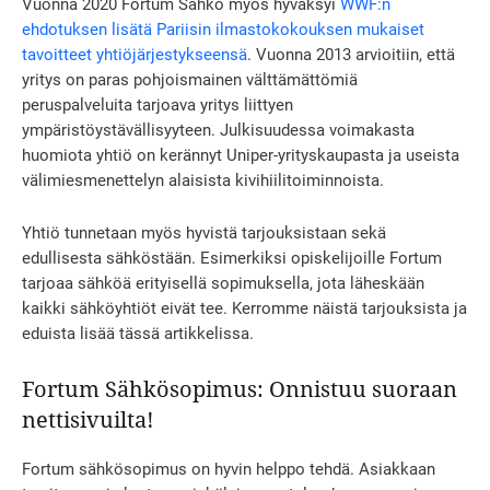
Vuonna 2020 Fortum Sähkö myös hyväksyi
WWF:n
ehdotuksen lisätä Pariisin ilmastokokouksen mukaiset
tavoitteet yhtiöjärjestykseensä
. Vuonna 2013 arvioitiin, että
yritys on paras pohjoismainen välttämättömiä
peruspalveluita tarjoava yritys liittyen
ympäristöystävällisyyteen. Julkisuudessa voimakasta
huomiota yhtiö on kerännyt Uniper-yrityskaupasta ja useista
välimiesmenettelyn alaisista kivihiilitoiminnoista.
Yhtiö tunnetaan myös hyvistä tarjouksistaan sekä
edullisesta sähköstään. Esimerkiksi opiskelijoille Fortum
tarjoaa sähköä erityisellä sopimuksella, jota läheskään
kaikki sähköyhtiöt eivät tee. Kerromme näistä tarjouksista ja
eduista lisää tässä artikkelissa.
Fortum Sähkösopimus: Onnistuu suoraan
nettisivuilta!
Fortum sähkösopimus on hyvin helppo tehdä. Asiakkaan