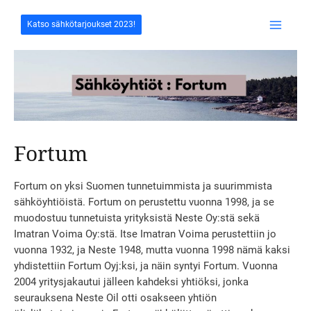
Siirry
sisältöön
Katso sähkötarjoukset 2023!
Main
Menu
Fortum
Fortum on yksi Suomen tunnetuimmista ja suurimmista
sähköyhtiöistä. Fortum on perustettu vuonna 1998, ja se
muodostuu tunnetuista yrityksistä Neste Oy:stä sekä
Imatran Voima Oy:stä. Itse Imatran Voima perustettiin jo
vuonna 1932, ja Neste 1948, mutta vuonna 1998 nämä kaksi
yhdistettiin Fortum Oyj:ksi, ja näin syntyi Fortum. Vuonna
2004 yritysjakautui jälleen kahdeksi yhtiöksi, jonka
seurauksena Neste Oil otti osakseen yhtiön