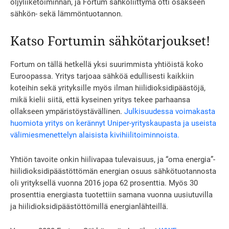
öljyliiketoiminnan, ja Fortum sähköliittymä otti osakseen
sähkön- sekä lämmöntuotannon.
Katso Fortumin sähkötarjoukset!
Fortum on tällä hetkellä yksi suurimmista yhtiöistä koko
Euroopassa. Yritys tarjoaa sähköä edullisesti kaikkiin
koteihin sekä yrityksille myös ilman hiilidioksidipäästöjä,
mikä kielii siitä, että kyseinen yritys tekee parhaansa
ollakseen ympäristöystävällinen.
Julkisuudessa voimakasta
huomiota yritys on kerännyt Uniper-yrityskaupasta ja useista
välimiesmenettelyn alaisista kivihiilitoiminnoista.
Yhtiön tavoite onkin hiilivapaa tulevaisuus, ja “oma energia”-
hiilidioksidipäästöttömän energian osuus sähkötuotannosta
oli yrityksellä vuonna 2016 jopa 62 prosenttia. Myös 30
prosenttia energiasta tuotettiin samana vuonna uusiutuvilla
ja hiilidioksidipäästöttömillä energianlähteillä.