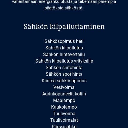
vähentämään energiankulutusta ja tekemään parempia
päätöksiä sähköstä.
Sähkön kilpailuttaminen
Sähkösopimus heti
Sähkön kilpailutus
Sähkön hintavertailu
Sähkön kilpailutus yrityksille
Sähkön siirtohinta
Sähkön spot hinta
Kiinteä sähkösopimus
Vesivoima
Aurinkopaneelit kotiin
Maalämpö
Kaukolämpö
Tuulivoima
Tuulivoimalat
Pörssisähkö