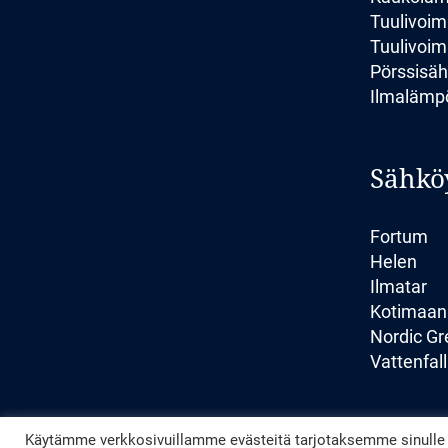
Tuulivoim
Tuulivoim
Pörssisä
Ilmaläm
Sähkö
Fortum
Helen
Ilmatar
Kotimaan
Nordic Gr
Vattenfall
Käytämme verkkosivuillamme evästeitä tarjotaksemme sinulle p