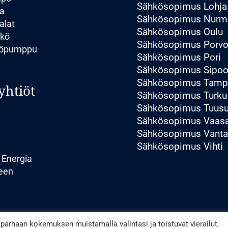
Sähkösopimus Lohja
a
Sähkösopimus Nurmi
alat
Sähkösopimus Oulu
hkö
Sähkösopimus Porv
pöpumppu
Sähkösopimus Pori
Sähkösopimus Sipo
Sähkösopimus Tamp
yhtiöt
Sähkösopimus Turku
Sähkösopimus Tuusu
Sähkösopimus Vaas
Sähkösopimus Vant
Sähkösopimus Vihti
 Energia
een
arhaan kokemuksen muistamalla valintasi ja toistuvat vierailut.