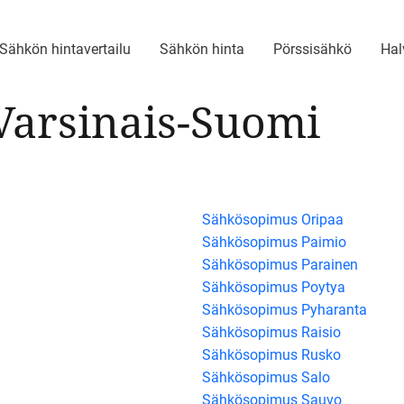
Sähkön hintavertailu
Sähkön hinta
Pörssisähkö
Hal
arsinais-Suomi
Sähkösopimus Oripaa
Sähkösopimus Paimio
Sähkösopimus Parainen
Sähkösopimus Poytya
Sähkösopimus Pyharanta
Sähkösopimus Raisio
Sähkösopimus Rusko
Sähkösopimus Salo
Sähkösopimus Sauvo