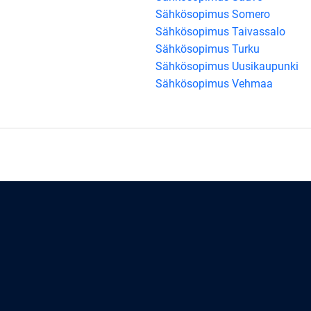
Sähkösopimus Somero
Sähkösopimus Taivassalo
Sähkösopimus Turku
Sähkösopimus Uusikaupunki
Sähkösopimus Vehmaa