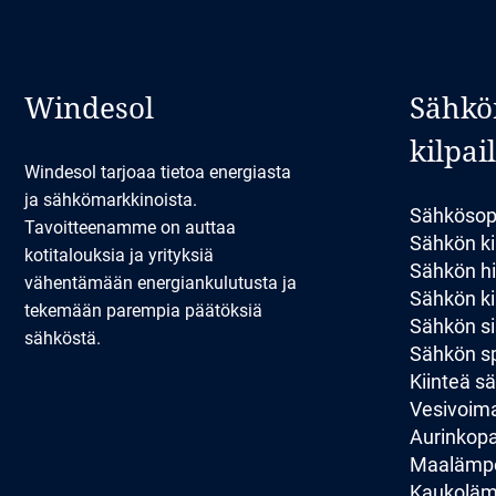
Windesol
Sähkö
kilpai
Windesol tarjoaa tietoa energiasta
ja sähkömarkkinoista.
Sähkösop
Tavoitteenamme on auttaa
Sähkön ki
kotitalouksia ja yrityksiä
Sähkön hi
vähentämään energiankulutusta ja
Sähkön kil
tekemään parempia päätöksiä
Sähkön si
sähköstä.
Sähkön sp
Kiinteä 
Vesivoim
Aurinkopan
Maalämp
Kaukolä