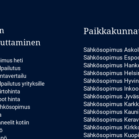
n
Paikkakunna
luttaminen
Sähkösopimus Asko
Sähkösopimus Espo
imus heti
Sähkösopimus Hank
lpailutus
Sähkösopimus Helsi
ntavertailu
Sähkösopimus Hyvin
pailutus yrityksille
Sähkösopimus Inkoo
irtohinta
Sähkösopimus Jyväs
ot hinta
Sähkösopimus Karkk
sähkösopimus
Sähkösopimus Kauni
a
Sähkösopimus Kerav
eelit kotiin
Sähkösopimus Kirk
ö
Sähkösopimus Kuop
mpö