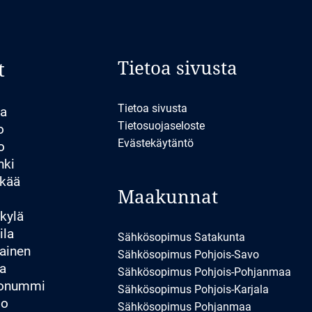
Tietoa sivusta
t
Tietoa sivusta
la
Tietosuojaseloste
o
Evästekäytäntö
o
nki
kää
Maakunnat
kylä
ila
Sähkösopimus Satakunta
ainen
Sähkösopimus Pohjois-Savo
a
Sähkösopimus Pohjois-Pohjanmaa
konummi
Sähkösopimus Pohjois-Karjala
io
Sähkösopimus Pohjanmaa