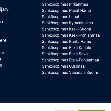
Sähkösopimus Pirkanmaa
järvi
Sähkösopimus Päijät-Häme
Sähkösopimus Lappi
oo
Sähkösopimus Kymenlaakso
Sähkösopimus Keski-Suomi
o
Sähkösopimus Keski-Pohjanmaa
ere
Sähkösopimus Kanta-Häme
Sähkösopimus Etelä-Karjala
la
Sähkösopimus Etelä-Savo
a
Sähkösopimus Etelä-Pohjanmaa
aa
Sähkösopimus Uusimaa
Sähkösopimus Varsinais-Suomi