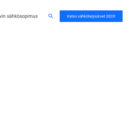
Hae
vin sähkösopimus
Katso sähkötarjoukset 2023!