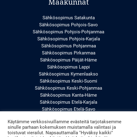
Maakunnat
Sähkösopimus Satakunta
Sähkösopimus Pohjois-Savo
Sähkösopimus Pohjois-Pohjanmaa
Sähkösopimus Pohjois-Karjala
Sähkösopimus Pohjanmaa
Sähkösopimus Pirkanmaa
Sähkösopimus Päijät-Häme
Sähkösopimus Lappi
Sähkösopimus Kymenlaakso
Sähkösopimus Keski-Suomi
Sähkösopimus Keski-Pohjanmaa
Sähkösopimus Kanta-Häme
Sähkösopimus Etelä-Karjala
Sähkösopimus Etelä-Savo
Sähkösopimus Etelä-Pohjanmaa
Käytämme verkkosivuillamme evästeitä tarjotaksemme
Sähkösopimus Uusimaa
sinulle parhaan kokemuksen muistamalla valintasi ja
Sähkösopimus Varsinais-Suomi
toistuvat vierailut. Napsauttamalla "Hyväksy kaikki"