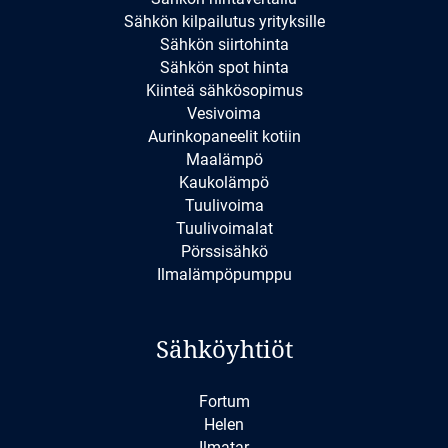
Sähkön kilpailutus yrityksille
Sähkön siirtohinta
Sähkön spot hinta
Kiinteä sähkösopimus
Vesivoima
Aurinkopaneelit kotiin
Maalämpö
Kaukolämpö
Tuulivoima
Tuulivoimalat
Pörssisähkö
Ilmalämpöpumppu
Sähköyhtiöt
Fortum
Helen
Ilmatar