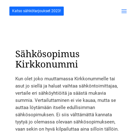
Siirry
sisältöön
Katso sähkötarjoukset 2023!
Main
Menu
Sähkösopimus
Kirkkonummi
Kun olet joko muuttamassa Kirkkonummelle tai
asut jo siellä ja haluat vaihtaa sähköntoimittajaa,
vertaile eri sähköyhtiöitä ja säästä mukavia
summia. Vertailuttaminen ei vie kauaa, mutta se
auttaa löytämään itselle edullisimman
sähkösopimuksen. Ei siis välttämättä kannata
tyytyä jo olemassa olevaan sähkösopimukseen,
vaan sekin on hyvä kilpailuttaa aina silloin tällöin.