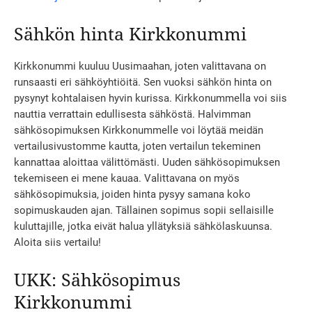
Sähkön hinta Kirkkonummi
Kirkkonummi kuuluu Uusimaahan, joten valittavana on
runsaasti eri sähköyhtiöitä. Sen vuoksi sähkön hinta on
pysynyt kohtalaisen hyvin kurissa. Kirkkonummella voi siis
nauttia verrattain edullisesta sähköstä. Halvimman
sähkösopimuksen Kirkkonummelle voi löytää meidän
vertailusivustomme kautta, joten vertailun tekeminen
kannattaa aloittaa välittömästi. Uuden sähkösopimuksen
tekemiseen ei mene kauaa. Valittavana on myös
sähkösopimuksia, joiden hinta pysyy samana koko
sopimuskauden ajan. Tällainen sopimus sopii sellaisille
kuluttajille, jotka eivät halua yllätyksiä sähkölaskuunsa.
Aloita siis vertailu!
UKK: Sähkösopimus
Kirkkonummi