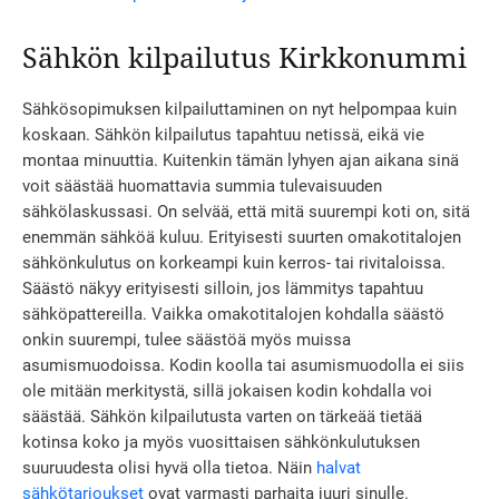
Sähkön kilpailutus Kirkkonummi
Sähkösopimuksen kilpailuttaminen on nyt helpompaa kuin
koskaan. Sähkön kilpailutus tapahtuu netissä, eikä vie
montaa minuuttia. Kuitenkin tämän lyhyen ajan aikana sinä
voit säästää huomattavia summia tulevaisuuden
sähkölaskussasi. On selvää, että mitä suurempi koti on, sitä
enemmän sähköä kuluu. Erityisesti suurten omakotitalojen
sähkönkulutus on korkeampi kuin kerros- tai rivitaloissa.
Säästö näkyy erityisesti silloin, jos lämmitys tapahtuu
sähköpattereilla. Vaikka omakotitalojen kohdalla säästö
onkin suurempi, tulee säästöä myös muissa
asumismuodoissa. Kodin koolla tai asumismuodolla ei siis
ole mitään merkitystä, sillä jokaisen kodin kohdalla voi
säästää. Sähkön kilpailutusta varten on tärkeää tietää
kotinsa koko ja myös vuosittaisen sähkönkulutuksen
suuruudesta olisi hyvä olla tietoa. Näin
halvat
sähkötarjoukset
ovat varmasti parhaita juuri sinulle.