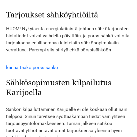
Tarjoukset sähköyhtiöiltä
HUOM! Nykyisestä energiakriisistä johtuen sähkötarjousten
hintatiedot voivat vaihdella päivittäin, ja pörssisähkö voi olla
tarjouksena edullisempaa kiinteisiin sähkösopimuksiin
verrattuna. Parempi siis siirtyä ehkä pörssisähköön
kannattaako pörssisähkö
Sähkösopimusten kilpailutus
Karijoella
Sähkön kilpailuttaminen Karijoelle ei ole koskaan ollut näin
helppoa. Sinun tarvitsee syöttääkämpän tiedot vain yhteen
tarjouspyyntölomakkeeseen. Tämän jälkeen sähköä
tuottavat yhtiöt antavat omat tarjouksensa yleensä hyvin