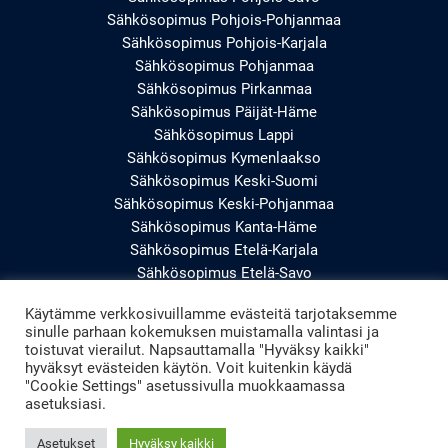
Sähkösopimus Pohjois-Pohjanmaa
Sähkösopimus Pohjois-Karjala
Sähkösopimus Pohjanmaa
Sähkösopimus Pirkanmaa
Sähkösopimus Päijät-Häme
Sähkösopimus Lappi
Sähkösopimus Kymenlaakso
Sähkösopimus Keski-Suomi
Sähkösopimus Keski-Pohjanmaa
Sähkösopimus Kanta-Häme
Sähkösopimus Etelä-Karjala
Sähkösopimus Etelä-Savo
Sähkösopimus Etelä-Pohjanmaa
Käytämme verkkosivuillamme evästeitä tarjotaksemme
Sähkösopimus Uusimaa
sinulle parhaan kokemuksen muistamalla valintasi ja
Sähkösopimus Varsinais-Suomi
toistuvat vierailut. Napsauttamalla "Hyväksy kaikki"
hyväksyt evästeiden käytön. Voit kuitenkin käydä
"Cookie Settings" asetussivulla muokkaamassa
asetuksiasi.
Asetukset
Hyväksy kaikki
Copyright © 2026 Windesol | Powered By Windesol