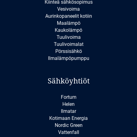
Kiinteä sähkösopimus
Vesivoima
Aurinkopaneelit kotiin
Maalämpö
Kaukolämpö
Tuulivoima
Tuulivoimalat
Pörssisähkö
Ilmalämpöpumppu
Sähköyhtiöt
Fortum
Helen
Ilmatar
Kotimaan Energia
Nordic Green
Vattenfall