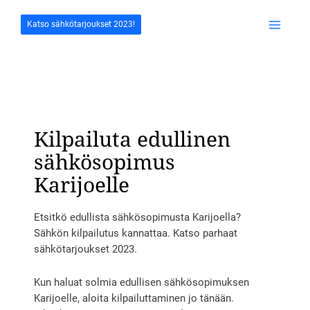
Siirry
sisältöön
Katso sähkötarjoukset 2023!
Main
Menu
Kilpailuta edullinen
sähkösopimus
Karijoelle
Etsitkö edullista sähkösopimusta Karijoella?
Sähkön kilpailutus kannattaa. Katso parhaat
sähkötarjoukset 2023.
Kun haluat solmia edullisen sähkösopimuksen
Karijoelle, aloita kilpailuttaminen jo tänään.