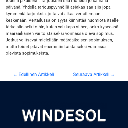
todella pikaisesti. Tarjouksen saa monesti jo samana
päivänä. Yhdellä tarjouspyynnöllä asiakas saa siis jopa
kymmeniä tarjouksia, joita voi alkaa vertailemaan
keskenään. Vertailussa on syytä kiinnittää huomiota itselle
tärkeisiin seikkoihin, kuten vaikkapa siihen, onko kyseessä
määräaikainen vai toistaiseksi voimassa oleva sopimus.
Jotkut valitsevat mielellään määräaikaisen sopimuksen,
mutta toiset pitävät enemmän toistaiseksi voimassa
olevista sopimuksista.
Artikkelien
←
Edellinen Artikkeli
Seuraava Artikkeli
→
selaus