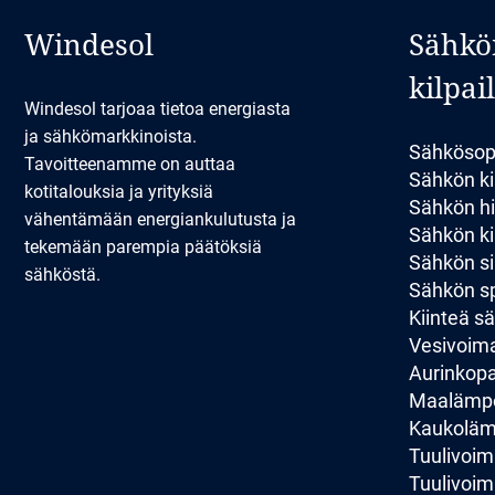
Windesol
Sähkö
kilpai
Windesol tarjoaa tietoa energiasta
ja sähkömarkkinoista.
Sähkösop
Tavoitteenamme on auttaa
Sähkön ki
kotitalouksia ja yrityksiä
Sähkön hi
vähentämään energiankulutusta ja
Sähkön kil
tekemään parempia päätöksiä
Sähkön si
sähköstä.
Sähkön sp
Kiinteä 
Vesivoim
Aurinkopan
Maalämp
Kaukolä
Tuulivoim
Tuulivoim