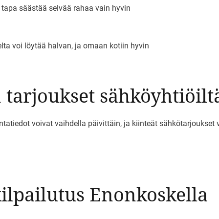
o tapa säästää selvää rahaa vain hyvin
ta voi löytää halvan, ja omaan kotiin hyvin
tarjoukset sähköyhtiöilt
tiedot voivat vaihdella päivittäin, ja kiinteät sähkötarjoukset vo
lpailutus Enonkoskella