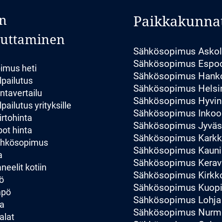
n
Paikkakunna
luttaminen
Sähkösopimus Asko
Sähkösopimus Espo
imus heti
Sähkösopimus Hank
lpailutus
Sähkösopimus Helsi
ntavertailu
Sähkösopimus Hyvin
pailutus yrityksille
Sähkösopimus Inkoo
irtohinta
Sähkösopimus Jyväs
ot hinta
Sähkösopimus Karkk
sähkösopimus
Sähkösopimus Kauni
a
Sähkösopimus Kerav
eelit kotiin
Sähkösopimus Kirk
ö
Sähkösopimus Kuop
mpö
Sähkösopimus Lohja
a
Sähkösopimus Nurmi
alat