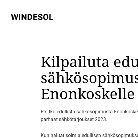
Siirry
sisältöön
Kilpailuta ed
sähkösopimu
Enonkoskelle
Etsitkö edullista sähkösopimusta Enonkoskel
parhaat sähkötarjoukset 2023.
Kun haluat solmia edullisen sähkösopimuksen