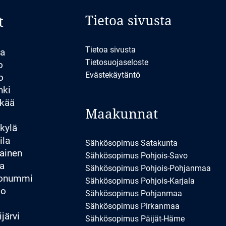
Tietoa sivusta
t
Tietoa sivusta
la
Tietosuojaseloste
o
Evästekäytäntö
o
nki
kää
Maakunnat
kylä
ila
Sähkösopimus Satakunta
ainen
Sähkösopimus Pohjois-Savo
a
Sähkösopimus Pohjois-Pohjanmaa
konummi
Sähkösopimus Pohjois-Karjala
io
Sähkösopimus Pohjanmaa
Sähkösopimus Pirkanmaa
järvi
Sähkösopimus Päijät-Häme