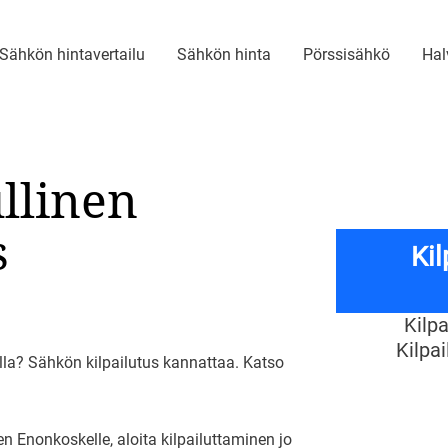
Sähkön hintavertailu
Sähkön hinta
Pörssisähkö
Hal
ullinen
s
Ki
Kilp
Kilpa
la? Sähkön kilpailutus kannattaa. Katso
 Enonkoskelle, aloita kilpailuttaminen jo