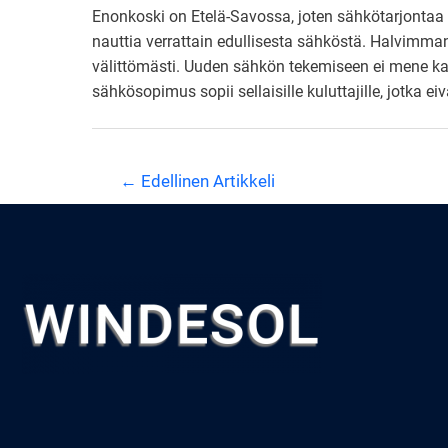
Enonkoski on Etelä-Savossa, joten sähkötarjontaa 
nauttia verrattain edullisesta sähköstä. Halvimma
välittömästi. Uuden sähkön tekemiseen ei mene k
sähkösopimus sopii sellaisille kuluttajille, jotka e
Artikkelien
←
Edellinen Artikkeli
selaus