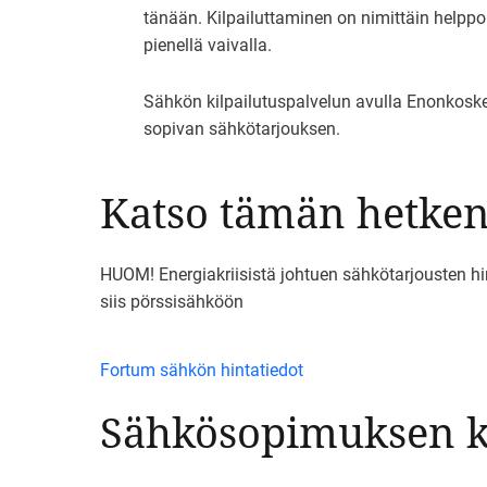
tänään. Kilpailuttaminen on nimittäin helpp
pienellä vaivalla.
Sähkön kilpailutuspalvelun avulla Enonkoskel
sopivan sähkötarjouksen.
Katso tämän hetken 
HUOM! Energiakriisistä johtuen sähkötarjousten hinta
siis pörssisähköön
Fortum sähkön hintatiedot
Sähkösopimuksen ki