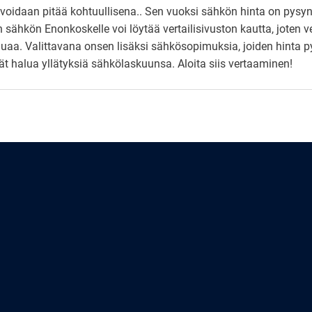
voidaan pitää kohtuullisena.. Sen vuoksi sähkön hinta on pysyny
n sähkön Enonkoskelle voi löytää vertailisivuston kautta, joten
auaa. Valittavana onsen lisäksi sähkösopimuksia, joiden hinta
ivät halua yllätyksiä sähkölaskuunsa. Aloita siis vertaaminen!