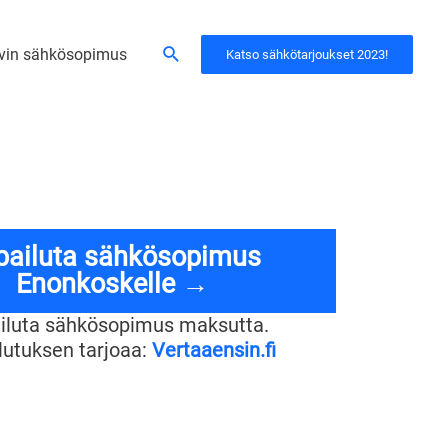
Hae
vin sähkösopimus
Katso sähkötarjoukset 2023!
lpailuta sähkösopimus
Enonkoskelle →
ailuta sähkösopimus maksutta.
ilutuksen tarjoaa:
Vertaaensin.fi