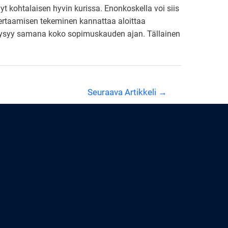
t kohtalaisen hyvin kurissa. Enonkoskella voi siis
 vertaamisen tekeminen kannattaa aloittaa
 pysyy samana koko sopimuskauden ajan. Tällainen
Seuraava Artikkeli
→