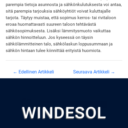
parempia tietoja asunnosta ja sähkönkulutuksesta voi antaa,
sitä parempia tarjouksia sähköyhtiöt voivat kuluttajalle
tarjota. Täytyy muistaa, että sopimus kerros- tai rivitaloon
eroaa huomattavasti suureen taloon tehtävästä
sähkösopimuksesta. Lisäksi lämmitysmuoto vaikuttaa
sähkön hinnoitteluun. Jos kyseessä on täysin
sähkölämmitteinen talo, sähkölaskun loppusummaan ja
sähkön hintaan tulee kiinnittää erityistä huomiota.
Artikkelien
←
Edellinen Artikkeli
Seuraava Artikkeli
→
selaus