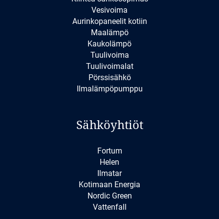
Vesivoima
Aurinkopaneelit kotiin
Maalämpö
Kaukolämpö
Tuulivoima
Tuulivoimalat
Pörssisähkö
Ilmalämpöpumppu
Sähköyhtiöt
Fortum
Helen
Ilmatar
Kotimaan Energia
Nordic Green
Vattenfall