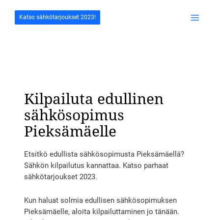
Siirry
sisältöön
Katso sähkötarjoukset 2023!
Main
Menu
Kilpailuta edullinen
sähkösopimus
Pieksämäelle
Etsitkö edullista sähkösopimusta Pieksämäellä?
Sähkön kilpailutus kannattaa. Katso parhaat
sähkötarjoukset 2023.
Kun haluat solmia edullisen sähkösopimuksen
Pieksämäelle, aloita kilpailuttaminen jo tänään.