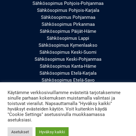
Sähkösopimus Pohjois-Pohjanmaa
Sähkösopimus Pohjois-Karjala
Sähkösopimus Pohjanmaa
Sähkösopimus Pirkanmaa
Sähkösopimus Päijät-Häme
Sähkösopimus Lappi
Sähkösopimus Kymenlaakso
Sähkösopimus Keski-Suomi
Sähkösopimus Keski-Pohjanmaa
Sähkösopimus Kanta-Häme
Sähkösopimus Etelä-Karjala
Sähkösopimus Etelä-Savo
Sähkösopimus Etelä-Pohjanmaa
Käytämme verkkosivuillamme evästeitä tarjotaksemme
Sähkösopimus Uusimaa
sinulle parhaan kokemuksen muistamalla valintasi ja
Sähkösopimus Varsinais-Suomi
toistuvat vierailut. Napsauttamalla "Hyväksy kaikki"
hyväksyt evästeiden käytön. Voit kuitenkin käydä
"Cookie Settings" asetussivulla muokkaamassa
asetuksiasi.
Asetukset
Hyväksy kaikki
Copyright © 2026 Windesol | Powered By Windesol