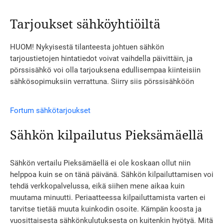
Tarjoukset sähköyhtiöiltä
HUOM! Nykyisestä tilanteesta johtuen sähkön
tarjoustietojen hintatiedot voivat vaihdella päivittäin, ja
pörssisähkö voi olla tarjouksena edullisempaa kiinteisiin
sähkösopimuksiin verrattuna. Siirry siis pörssisähköön
Fortum sähkötarjoukset
Sähkön kilpailutus Pieksämäellä
Sähkön vertailu Pieksämäellä ei ole koskaan ollut niin
helppoa kuin se on tänä päivänä. Sähkön kilpailuttamisen voi
tehdä verkkopalvelussa, eikä siihen mene aikaa kuin
muutama minuutti. Periaatteessa kilpailuttamista varten ei
tarvitse tietää muuta kuinkodin osoite. Kämpän koosta ja
vuosittaisesta sähkönkulutuksesta on kuitenkin hyötyä. Mitä