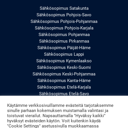
Sähkösopimus Satakunta
Sähkösopimus Pohjois-Savo
Sähkösopimus Pohjois-Pohjanmaa
Sähkösopimus Pohjois-Karjala
Sähkösopimus Pohjanmaa
Sähkösopimus Pirkanmaa
Sähkösopimus Päijät-Häme
Sähkösopimus Lappi
Sähkösopimus Kymenlaakso
Sähkösopimus Keski-Suomi
Sähkösopimus Keski-Pohjanmaa
Sähkösopimus Kanta-Häme
Sähkösopimus Etelä-Karjala
Sähkösopimus Etelä-Savo
Sähkösopimus Etelä-Pohjanmaa
Käytämme verkkosivuillamme evästeitä tarjotaksemme
Sähkösopimus Uusimaa
sinulle parhaan kokemuksen muistamalla valintasi ja
Sähkösopimus Varsinais-Suomi
toistuvat vierailut. Napsauttamalla "Hyväksy kaikki"
hyväksyt evästeiden käytön. Voit kuitenkin käydä
"Cookie Settings" asetussivulla muokkaamassa