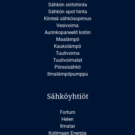
Sähkön siirtohinta
Sähkön spot hinta
Kiinteä sähkösopimus
Vesivoima
Aurinkopaneelit kotiin
Maalämpö
Kaukolämpö
Tuulivoima
Tuulivoimalat
Pörssisähkö
Ilmalämpöpumppu
Sähköyhtiöt
Fortum
Helen
Ilmatar
Kotimaan Energia