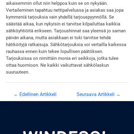
aikaisemmin ollut niin helppoa kuin se on nykyään.
Vertaileminen tapahtuu nettipalvelussa ja asiakas saa jopa
kymmeniä tarjouksia vain yhdellä tarjouspyynnöllä. Se
säästää aikaa, kun nykyisin ei tarvitse kilpailuttaa kaikkia
sähköyhtiöitä erikseen. Tarjoushinnat saa yleensä jo saman
päivän aikana, mutta asiakkaan ei toki tarvitse tehdä
hätiköityjä ratkaisuja. Sähkötarjouksia voi vertailla kaikessa
rauhassa ennen kuin tekee lopullisen päätöksen.
Tarjouksissa on nimittäin monia eri seikkoja, jotka tulee
ottaa huomioon. Ne kaikki vaikuttavat sähkölaskun
suuruuteen.
Artikkelien
←
Edellinen Artikkeli
Seuraava Artikkeli
→
selaus