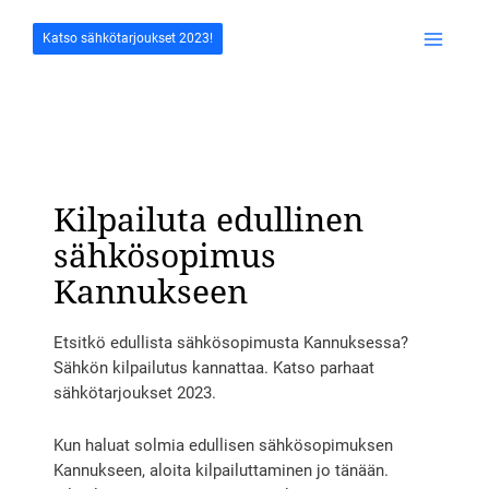
Siirry
sisältöön
Katso sähkötarjoukset 2023!
Main
Menu
Kilpailuta edullinen
sähkösopimus
Kannukseen
Etsitkö edullista sähkösopimusta Kannuksessa?
Sähkön kilpailutus kannattaa. Katso parhaat
sähkötarjoukset 2023.
Kun haluat solmia edullisen sähkösopimuksen
Kannukseen, aloita kilpailuttaminen jo tänään.