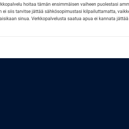
verkkopalvelu hoitaa tämän ensimmäisen vaiheen puolestasi am
 ei siis tarvitse jättää sähkösopimustasi kilpailuttamatta, vaikk
taisikaan sinua. Verkkopalvelusta saatua apua ei kannata jätt