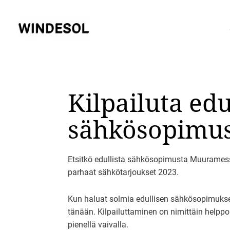
Siirry
sisältöön
Kilpailuta ed
sähkösopimu
Etsitkö edullista sähkösopimusta Muuramess
parhaat sähkötarjoukset 2023.
Kun haluat solmia edullisen sähkösopimukse
tänään. Kilpailuttaminen on nimittäin helpp
pienellä vaivalla.