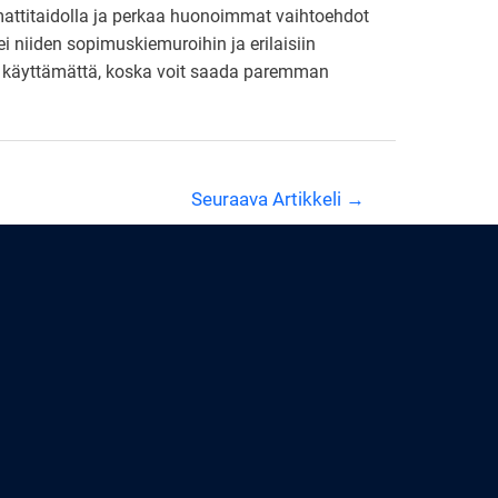
mattitaidolla ja perkaa huonoimmat vaihtoehdot
ei niiden sopimuskiemuroihin ja erilaisiin
ää käyttämättä, koska voit saada paremman
Seuraava Artikkeli
→