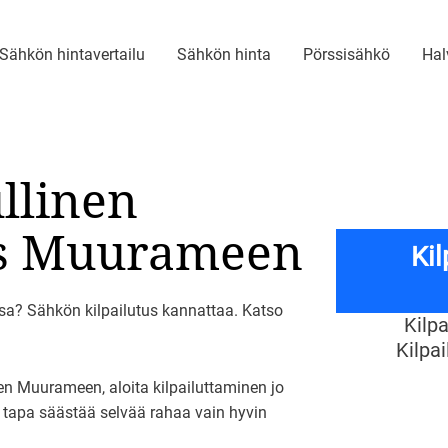
Sähkön hintavertailu
Sähkön hinta
Pörssisähkö
Hal
ullinen
s Muurameen
Ki
a? Sähkön kilpailutus kannattaa. Katso
Kilp
Kilpa
n Muurameen, aloita kilpailuttaminen jo
o tapa säästää selvää rahaa vain hyvin