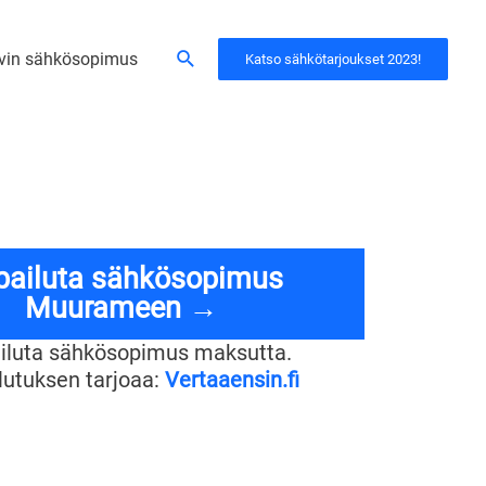
Hae
vin sähkösopimus
Katso sähkötarjoukset 2023!
lpailuta sähkösopimus
Muurameen →
ailuta sähkösopimus maksutta.
ilutuksen tarjoaa:
Vertaaensin.fi