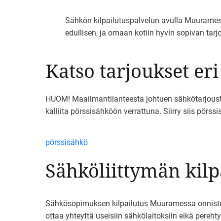
Sähkön kilpailutuspalvelun avulla Muurames
edullisen, ja omaan kotiin hyvin sopivan tar
Katso tarjoukset eri
HUOM! Maailmantilanteesta johtuen sähkötarjousten h
kalliita pörssisähköön verrattuna. Siirry siis pörs
pörssisähkö
Sähköliittymän kil
Sähkösopimuksen kilpailutus Muuramessa onnistuu he
ottaa yhteyttä useisiin sähkölaitoksiin eikä perehty