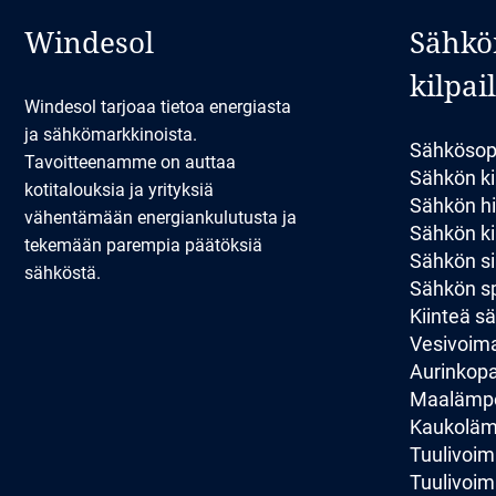
Windesol
Sähkö
kilpai
Windesol tarjoaa tietoa energiasta
ja sähkömarkkinoista.
Sähkösop
Tavoitteenamme on auttaa
Sähkön ki
kotitalouksia ja yrityksiä
Sähkön hi
vähentämään energiankulutusta ja
Sähkön kil
tekemään parempia päätöksiä
Sähkön si
sähköstä.
Sähkön sp
Kiinteä 
Vesivoim
Aurinkopan
Maalämp
Kaukolä
Tuulivoim
Tuulivoim