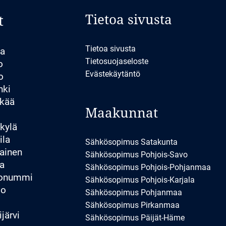
Tietoa sivusta
t
Tietoa sivusta
la
Tietosuojaseloste
o
Evästekäytäntö
o
nki
kää
Maakunnat
kylä
ila
Sähkösopimus Satakunta
ainen
Sähkösopimus Pohjois-Savo
a
Sähkösopimus Pohjois-Pohjanmaa
konummi
Sähkösopimus Pohjois-Karjala
io
Sähkösopimus Pohjanmaa
Sähkösopimus Pirkanmaa
järvi
Sähkösopimus Päijät-Häme