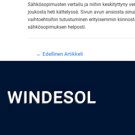
Sähkösopimusten vertailu ja niihin keskityttyny 
joukosta heti kättelyssä. Sivun avun ansiosta sinun
vaihtoehtoihin tutustuminen erityisemmin kiinnos
sähkösopimuksen helposti.
Artikkelien
←
Edellinen Artikkeli
selaus