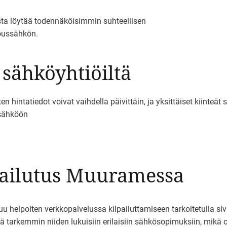
ta löytää todennäköisimmin suhteellisen
joussähkön.
 sähköyhtiöiltä
intatiedot voivat vaihdella päivittäin, ja yksittäiset kiinteät 
sisähköön
pailutus Muuramessa
lpoiten verkkopalvelussa kilpailuttamiseen tarkoitetulla sivull
ä tarkemmin niiden lukuisiin erilaisiin sähkösopimuksiin, mikä oli