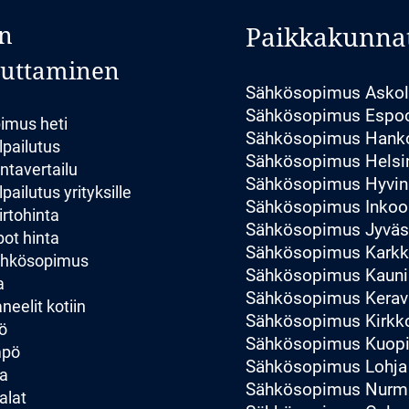
n
Paikkakunna
luttaminen
Sähkösopimus Asko
Sähkösopimus Espo
imus heti
Sähkösopimus Hank
lpailutus
Sähkösopimus Helsi
ntavertailu
Sähkösopimus Hyvin
pailutus yrityksille
Sähkösopimus Inkoo
irtohinta
Sähkösopimus Jyväs
ot hinta
Sähkösopimus Karkk
sähkösopimus
Sähkösopimus Kauni
a
Sähkösopimus Kerav
eelit kotiin
Sähkösopimus Kirk
ö
Sähkösopimus Kuop
mpö
Sähkösopimus Lohja
a
Sähkösopimus Nurmi
alat