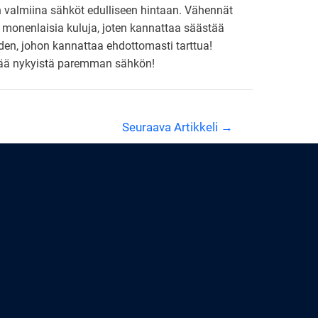
 valmiina sähköt edulliseen hintaan. Vähennät
 monenlaisia kuluja, joten kannattaa säästää
uden, johon kannattaa ehdottomasti tarttua!
öytää nykyistä paremman sähkön!
Seuraava Artikkeli
→