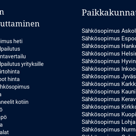
n
Paikkakunna
luttaminen
Sähkösopimus Asko
Sähkösopimus Espo
imus heti
Sähkösopimus Hank
lpailutus
Sähkösopimus Helsi
ntavertailu
Sähkösopimus Hyvin
pailutus yrityksille
Sähkösopimus Inkoo
irtohinta
Sähkösopimus Jyväs
ot hinta
Sähkösopimus Karkk
sähkösopimus
Sähkösopimus Kauni
a
Sähkösopimus Kerav
eelit kotiin
Sähkösopimus Kirk
ö
Sähkösopimus Kuop
mpö
Sähkösopimus Lohja
a
Sähkösopimus Nurmi
alat