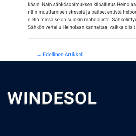
käsin. Näin sähkösopimuksen kilpailutus Heinolaa
näin muuttamisen stressiä ja pääset entistä help
siellä missä se on suinkin mahdollista. Sähköliitt
Sähkön vertailu Heinolaan kannattaa, vaikka olisi
Artikkelien
←
Edellinen Artikkeli
selaus