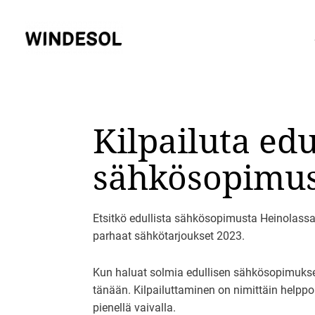
Siirry
sisältöön
Kilpailuta ed
sähkösopimus
Etsitkö edullista sähkösopimusta Heinolassa
parhaat sähkötarjoukset 2023.
Kun haluat solmia edullisen sähkösopimuksen
tänään. Kilpailuttaminen on nimittäin helpp
pienellä vaivalla.