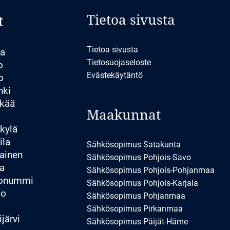
Tietoa sivusta
t
Tietoa sivusta
la
Tietosuojaseloste
o
Evästekäytäntö
o
nki
kää
Maakunnat
kylä
ila
Sähkösopimus Satakunta
ainen
Sähkösopimus Pohjois-Savo
a
Sähkösopimus Pohjois-Pohjanmaa
konummi
Sähkösopimus Pohjois-Karjala
io
Sähkösopimus Pohjanmaa
Sähkösopimus Pirkanmaa
järvi
Sähkösopimus Päijät-Häme