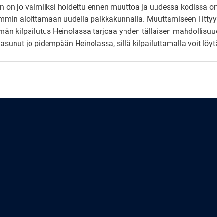
n on jo valmiiksi hoidettu ennen muuttoa ja uudessa kodissa on
ommin aloittamaan uudella paikkakunnalla. Muuttamiseen liittyy
ymän kilpailutus Heinolassa tarjoaa yhden tällaisen mahdollisu
t asunut jo pidempään Heinolassa, sillä kilpailuttamalla voit l