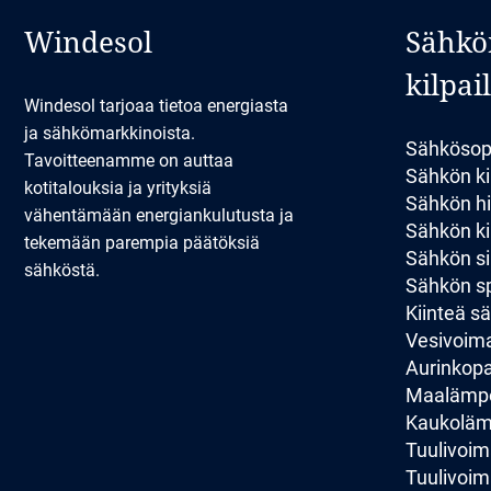
Windesol
Sähkö
kilpai
Windesol tarjoaa tietoa energiasta
ja sähkömarkkinoista.
Sähkösop
Tavoitteenamme on auttaa
Sähkön ki
kotitalouksia ja yrityksiä
Sähkön hi
vähentämään energiankulutusta ja
Sähkön kil
tekemään parempia päätöksiä
Sähkön si
sähköstä.
Sähkön sp
Kiinteä 
Vesivoim
Aurinkopan
Maalämp
Kaukolä
Tuulivoim
Tuulivoim