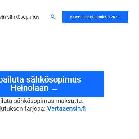
Hae
vin sähkösopimus
Katso sähkötarjoukset 2023!
lpailuta sähkösopimus
Heinolaan →
ailuta sähkösopimus maksutta.
ilutuksen tarjoaa:
Vertaaensin.fi