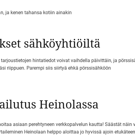
n, ja kenen tahansa kotiin ainakin
set sähköyhtiöiltä
arjoustietojen hintatiedot voivat vaihdella päivittäin, ja pörss
i riippuen. Parempi siis siirtyä ehkä pörssisähköön
ailutus Heinolassa
taa asiaan perehtyneen verkkopalvelun kautta! Säästät näin va
ileminen Heinolaan helppo aloittaa jo hyvissä ajoin etukätee