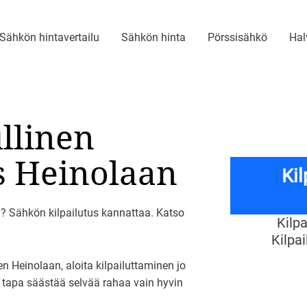
Sähkön hintavertailu
Sähkön hinta
Pörssisähkö
Hal
ullinen
 Heinolaan
Ki
? Sähkön kilpailutus kannattaa. Katso
Kilp
Kilpa
 Heinolaan, aloita kilpailuttaminen jo
o tapa säästää selvää rahaa vain hyvin