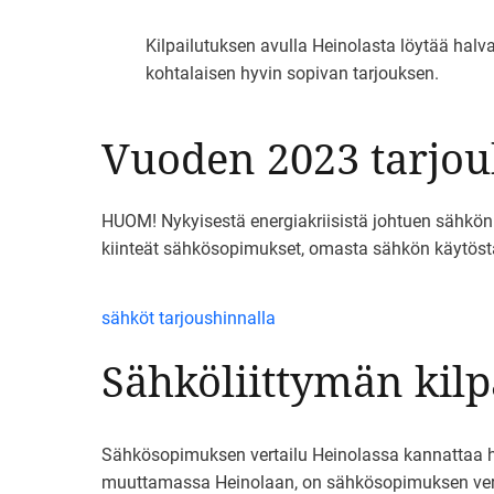
Kilpailutuksen avulla Heinolasta löytää halva
kohtalaisen hyvin sopivan tarjouksen.
Vuoden 2023 tarjouk
HUOM! Nykyisestä energiakriisistä johtuen sähkön t
kiinteät sähkösopimukset, omasta sähkön käytöstäs
sähköt tarjoushinnalla
Sähköliittymän kilp
Sähkösopimuksen vertailu Heinolassa kannattaa hoi
muuttamassa Heinolaan, on sähkösopimuksen verta