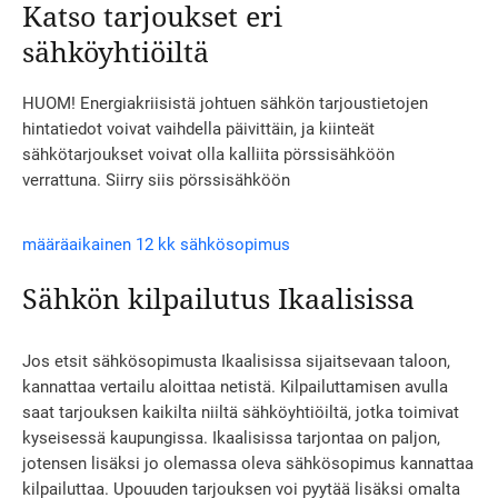
Katso tarjoukset eri
sähköyhtiöiltä
HUOM! Energiakriisistä johtuen sähkön tarjoustietojen
hintatiedot voivat vaihdella päivittäin, ja kiinteät
sähkötarjoukset voivat olla kalliita pörssisähköön
verrattuna. Siirry siis pörssisähköön
määräaikainen 12 kk sähkösopimus
Sähkön kilpailutus Ikaalisissa
Jos etsit sähkösopimusta Ikaalisissa sijaitsevaan taloon,
kannattaa vertailu aloittaa netistä. Kilpailuttamisen avulla
saat tarjouksen kaikilta niiltä sähköyhtiöiltä, jotka toimivat
kyseisessä kaupungissa. Ikaalisissa tarjontaa on paljon,
jotensen lisäksi jo olemassa oleva sähkösopimus kannattaa
kilpailuttaa. Upouuden tarjouksen voi pyytää lisäksi omalta