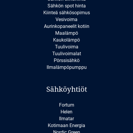
Sähkön spot hinta
Kiinteä sähkösopimus
Vesivoima
Aurinkopaneelit kotiin
Maalämpö
Kaukolämpö
Tuulivoima
Tuulivoimalat
Pörssisähkö
Ilmalämpöpumppu
Sähköyhtiöt
Fortum
Helen
Ilmatar
Kotimaan Energia
Nordic Green