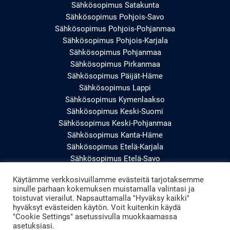
Sähkösopimus Satakunta
Sähkösopimus Pohjois-Savo
Sähkösopimus Pohjois-Pohjanmaa
Sähkösopimus Pohjois-Karjala
Sähkösopimus Pohjanmaa
Sähkösopimus Pirkanmaa
Sähkösopimus Päijät-Häme
Sähkösopimus Lappi
Sähkösopimus Kymenlaakso
Sähkösopimus Keski-Suomi
Sähkösopimus Keski-Pohjanmaa
Sähkösopimus Kanta-Häme
Sähkösopimus Etelä-Karjala
Sähkösopimus Etelä-Savo
Sähkösopimus Etelä-Pohjanmaa
Käytämme verkkosivuillamme evästeitä tarjotaksemme
Sähkösopimus Uusimaa
sinulle parhaan kokemuksen muistamalla valintasi ja
Sähkösopimus Varsinais-Suomi
toistuvat vierailut. Napsauttamalla "Hyväksy kaikki"
hyväksyt evästeiden käytön. Voit kuitenkin käydä
"Cookie Settings" asetussivulla muokkaamassa
asetuksiasi.