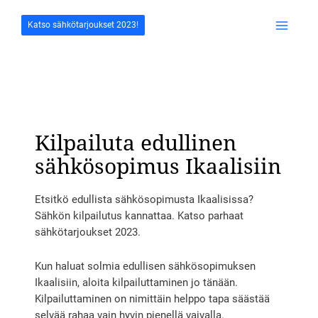
Siirry
sisältöön
Katso sähkötarjoukset 2023!
Main
Menu
Kilpailuta edullinen
sähkösopimus Ikaalisiin
Etsitkö edullista sähkösopimusta Ikaalisissa?
Sähkön kilpailutus kannattaa. Katso parhaat
sähkötarjoukset 2023.
Kun haluat solmia edullisen sähkösopimuksen
Ikaalisiin, aloita kilpailuttaminen jo tänään.
Kilpailuttaminen on nimittäin helppo tapa säästää
selvää rahaa vain hyvin pienellä vaivalla.