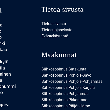
Tietoa sivusta
t
Tietoa sivusta
la
Tietosuojaseloste
o
Evästekäytäntö
o
nki
kää
Maakunnat
kylä
ila
Sähkösopimus Satakunta
ainen
Sähkösopimus Pohjois-Savo
a
Sähkösopimus Pohjois-Pohjanmaa
konummi
Sähkösopimus Pohjois-Karjala
io
Sähkösopimus Pohjanmaa
Sähkösopimus Pirkanmaa
järvi
Sähkösopimus Päijät-Häme