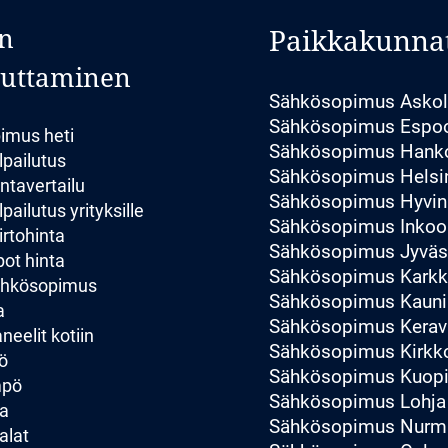
n
Paikkakunna
luttaminen
Sähkösopimus Asko
Sähkösopimus Espo
imus heti
Sähkösopimus Hank
lpailutus
Sähkösopimus Helsi
ntavertailu
Sähkösopimus Hyvin
pailutus yrityksille
Sähkösopimus Inkoo
irtohinta
Sähkösopimus Jyväs
ot hinta
Sähkösopimus Karkk
sähkösopimus
Sähkösopimus Kauni
a
Sähkösopimus Kerav
eelit kotiin
Sähkösopimus Kirk
ö
Sähkösopimus Kuop
mpö
Sähkösopimus Lohja
a
Sähkösopimus Nurmi
alat