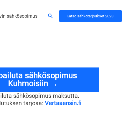
Hae
vin sähkösopimus
Katso sähkötarjoukset 2023!
lpailuta sähkösopimus
Kuhmoisiin →
ailuta sähkösopimus maksutta.
ilutuksen tarjoaa:
Vertaaensin.fi