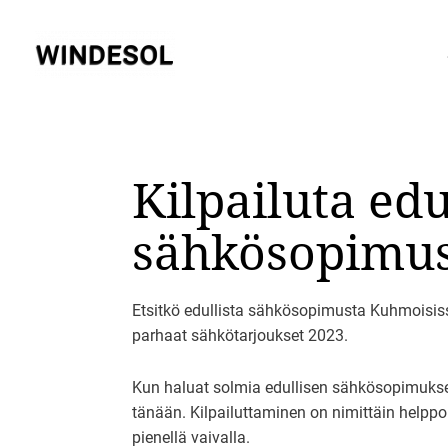
Siirry
sisältöön
Kilpailuta ed
sähkösopimus
Etsitkö edullista sähkösopimusta Kuhmoisis
parhaat sähkötarjoukset 2023.
Kun haluat solmia edullisen sähkösopimuksen
tänään. Kilpailuttaminen on nimittäin helpp
pienellä vaivalla.