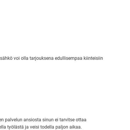
isähkö voi olla tarjouksena edullisempaa kiinteisiin
n palvelun ansiosta sinun ei tarvitse ottaa
lla työlästä ja veisi todella paljon aikaa.