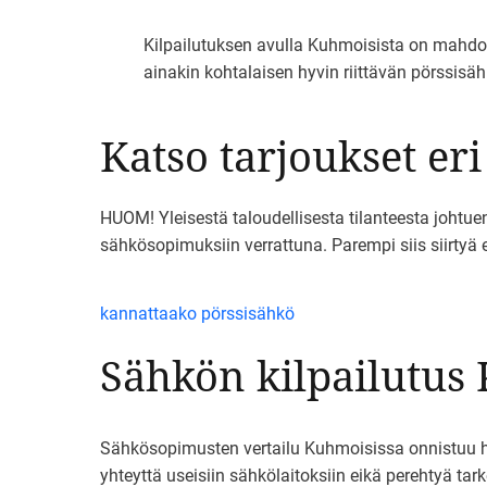
Kilpailutuksen avulla Kuhmoisista on mahdoll
ainakin kohtalaisen hyvin riittävän pörssis
Katso tarjoukset eri
HUOM! Yleisestä taloudellisesta tilanteesta johtuen
sähkösopimuksiin verrattuna. Parempi siis siirtyä
kannattaako pörssisähkö
Sähkön kilpailutus
Sähkösopimusten vertailu Kuhmoisissa onnistuu help
yhteyttä useisiin sähkölaitoksiin eikä perehtyä tarke