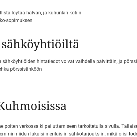
ista löytää halvan, ja kuhunkin kotiin
ähkö-sopimuksen.
 sähköyhtiöiltä
 sähköyhtiöiden hintatiedot voivat vaihdella päivittäin, ja pörss
 ehkä pörssisähköön
 Kuhmoisissa
oiten verkossa kilpailuttamiseen tarkoitetulla sivulla. Tällaise
mmin niiden lukuisiin erilaisiin sähkötarjouksiin, mikä olisi tode