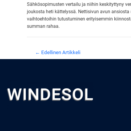
Sähkösopimusten vertailu ja niihin keskityttyny 
joukosta heti kättelyssä. Nettisivun avun ansiosta 
vaihtoehtoihin tutustuminen erityisemmin kiinnosta
summan rahaa.
Artikkelien
←
Edellinen Artikkeli
selaus