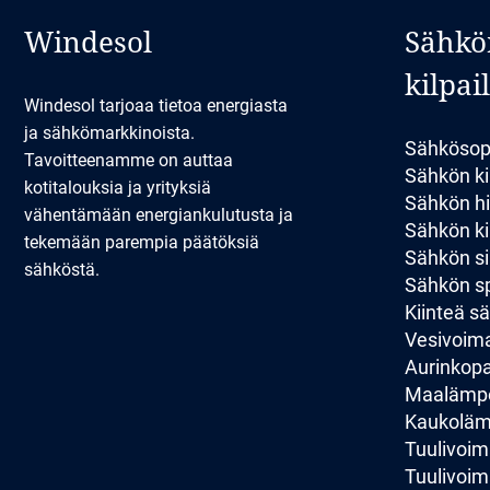
Windesol
Sähkö
kilpai
Windesol tarjoaa tietoa energiasta
ja sähkömarkkinoista.
Sähkösop
Tavoitteenamme on auttaa
Sähkön ki
kotitalouksia ja yrityksiä
Sähkön hi
vähentämään energiankulutusta ja
Sähkön kil
tekemään parempia päätöksiä
Sähkön si
sähköstä.
Sähkön sp
Kiinteä 
Vesivoim
Aurinkopan
Maalämp
Kaukolä
Tuulivoim
Tuulivoim