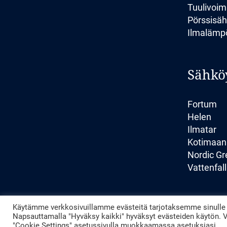
Tuulivoim
Pörssisä
Ilmaläm
Sähkö
Fortum
Helen
Ilmatar
Kotimaan
Nordic Gr
Vattenfall
Käytämme verkkosivuillamme evästeitä tarjotaksemme sinulle p
Napsauttamalla "Hyväksy kaikki" hyväksyt evästeiden käytön. V
"Cookie Settings" asetussivulla muokkaamassa asetuksiasi.