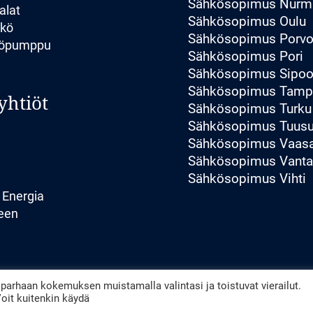
Sähkösopimus Nurmi
alat
Sähkösopimus Oulu
hkö
Sähkösopimus Porv
pöpumppu
Sähkösopimus Pori
Sähkösopimus Sipo
Sähkösopimus Tamp
yhtiöt
Sähkösopimus Turku
Sähkösopimus Tuusu
Sähkösopimus Vaas
Sähkösopimus Vant
Sähkösopimus Vihti
 Energia
een
arhaan kokemuksen muistamalla valintasi ja toistuvat vierailut.
Copyright © 2026 Windesol | Powered By Windesol
oit kuitenkin käydä