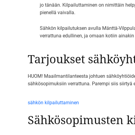
jo tänään. Kilpailuttaminen on nimittäin hel
pienellä vaivalla.
Sähkön kilpailutuksen avulla Mänttä-Vilppul
verrattuna edullinen, ja omaan kotiin ainakin
Tarjoukset sähköyht
HUOM! Maailmantilanteesta johtuen sähköyhtiöiden h
sähkösopimuksiin verrattuna. Parempi siis siirtyä
sähkön kilpailuttaminen
Sähkösopimusten ki