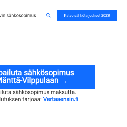
Hae
vin sähkösopimus
Katso sähkötarjoukset 2023!
lpailuta sähkösopimus
änttä-Vilppulaan →
ailuta sähkösopimus maksutta.
ilutuksen tarjoaa:
Vertaaensin.fi