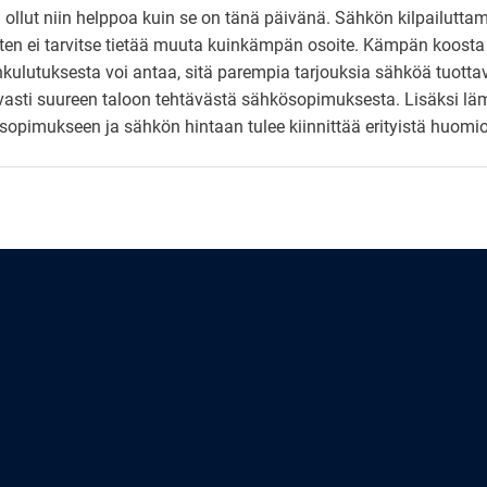
ollut niin helppoa kuin se on tänä päivänä. Sähkön kilpailuttam
ten ei tarvitse tietää muuta kuinkämpän osoite. Kämpän koosta 
lutuksesta voi antaa, sitä parempia tarjouksia sähköä tuottavat y
tavasti suureen taloon tehtävästä sähkösopimuksesta. Lisäksi 
opimukseen ja sähkön hintaan tulee kiinnittää erityistä huomio