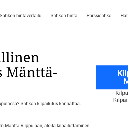
Sähkön hintavertailu
Sähkön hinta
Pörssisähkö
Hal
ullinen
 Mänttä-
Ki
M
Kilp
Kilpa
ppulassa? Sähkön kilpailutus kannattaa.
 Mänttä-Vilppulaan, aloita kilpailuttaminen