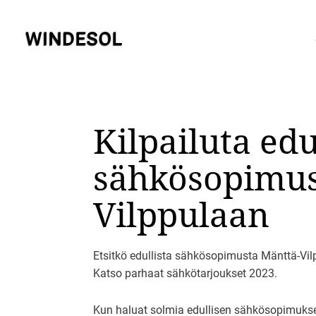
Siirry
sisältöön
Kilpailuta ed
sähkösopimus
Vilppulaan
Etsitkö edullista sähkösopimusta Mänttä-Vil
Katso parhaat sähkötarjoukset 2023.
Kun haluat solmia edullisen sähkösopimuksen