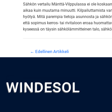
Sähkön vertailu Mänttä-Vilppulassa ei ole koskaan 
aikaa kuin muutama minuutti. Kilpailuttamista var
hyötyä. Mitä parempia tietoja asunnosta ja sähkönku
että sopimus kerros- tai rivitaloon eroaa huomat
kyseessä on täysin sähkölämmitteinen talo, sähkös
Artikkelien
←
Edellinen Artikkeli
selaus