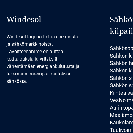
Windesol
Sähkö
kilpai
Windesol tarjoaa tietoa energiasta
ja sähkömarkkinoista.
Sähkösop
Tavoitteenamme on auttaa
Sähkön ki
kotitalouksia ja yrityksiä
Sähkön hi
vähentämään energiankulutusta ja
Sähkön kil
tekemään parempia päätöksiä
Sähkön si
sähköstä.
Sähkön sp
Kiinteä 
Vesivoim
Aurinkopan
Maalämp
Kaukolä
Tuulivoim