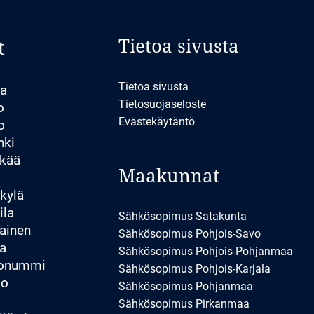
Tietoa sivusta
t
Tietoa sivusta
la
Tietosuojaseloste
o
Evästekäytäntö
o
nki
kää
Maakunnat
kylä
ila
Sähkösopimus Satakunta
ainen
Sähkösopimus Pohjois-Savo
a
Sähkösopimus Pohjois-Pohjanmaa
konummi
Sähkösopimus Pohjois-Karjala
io
Sähkösopimus Pohjanmaa
Sähkösopimus Pirkanmaa