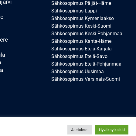
järvi
Sähkösopimus Päijät-Häme
Sähkösopimus Lappi
oo
Sähkösopimus Kymenlaakso
Sähkösopimus Keski-Suomi
o
Sähkösopimus Keski-Pohjanmaa
ere
Sähkösopimus Kanta-Häme
Sähkösopimus Etelä-Karjala
la
Sähkösopimus Etelä-Savo
a
Sähkösopimus Etelä-Pohjanmaa
aa
Sähkösopimus Uusimaa
Sähkösopimus Varsinais-Suomi
Asetukset
Hyväksy kaikki
Generated by
MPG