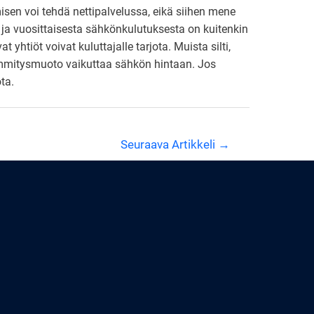
isen voi tehdä nettipalvelussa, eikä siihen mene
ja vuosittaisesta sähkönkulutuksesta on kuitenkin
htiöt voivat kuluttajalle tarjota. Muista silti,
lämmitysmuoto vaikuttaa sähkön hintaan. Jos
ta.
Seuraava Artikkeli
→