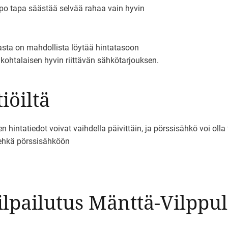
ppo tapa säästää selvää rahaa vain hyvin
asta on mahdollista löytää hintatasoon
 kohtalaisen hyvin riittävän sähkötarjouksen.
iöiltä
intatiedot voivat vaihdella päivittäin, ja pörssisähkö voi olla 
 ehkä pörssisähköön
lpailutus Mänttä-Vilppul