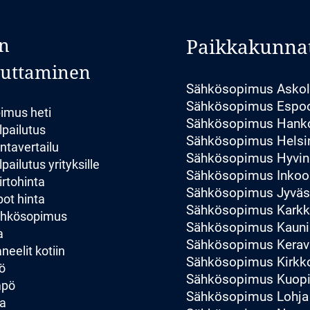
n
Paikkakunna
luttaminen
Sähkösopimus Asko
Sähkösopimus Espo
imus heti
Sähkösopimus Hank
lpailutus
Sähkösopimus Helsi
ntavertailu
Sähkösopimus Hyvin
pailutus yrityksille
Sähkösopimus Inkoo
irtohinta
Sähkösopimus Jyväs
ot hinta
Sähkösopimus Karkk
sähkösopimus
Sähkösopimus Kauni
a
Sähkösopimus Kerav
eelit kotiin
Sähkösopimus Kirk
ö
Sähkösopimus Kuop
mpö
Sähkösopimus Lohja
a