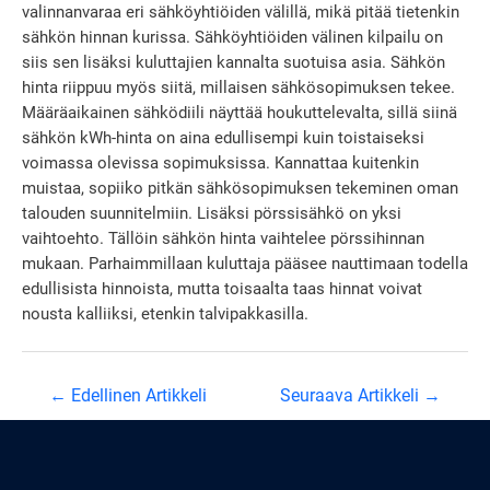
valinnanvaraa eri sähköyhtiöiden välillä, mikä pitää tietenkin
sähkön hinnan kurissa. Sähköyhtiöiden välinen kilpailu on
siis sen lisäksi kuluttajien kannalta suotuisa asia. Sähkön
hinta riippuu myös siitä, millaisen sähkösopimuksen tekee.
Määräaikainen sähködiili näyttää houkuttelevalta, sillä siinä
sähkön kWh-hinta on aina edullisempi kuin toistaiseksi
voimassa olevissa sopimuksissa. Kannattaa kuitenkin
muistaa, sopiiko pitkän sähkösopimuksen tekeminen oman
talouden suunnitelmiin. Lisäksi pörssisähkö on yksi
vaihtoehto. Tällöin sähkön hinta vaihtelee pörssihinnan
mukaan. Parhaimmillaan kuluttaja pääsee nauttimaan todella
edullisista hinnoista, mutta toisaalta taas hinnat voivat
nousta kalliiksi, etenkin talvipakkasilla.
Artikkelien
←
Edellinen Artikkeli
Seuraava Artikkeli
→
selaus