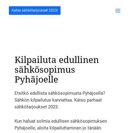
Siirry
sisältöön
Katso sähkötarjoukset 2023!
Main
Menu
Kilpailuta edullinen
sähkösopimus
Pyhäjoelle
Etsitkö edullista sähkösopimusta Pyhäjoella?
Sähkön kilpailutus kannattaa. Katso parhaat
sähkötarjoukset 2023.
Kun haluat solmia edullisen sähkösopimuksen
Pyhäjoelle, aloita kilpailuttaminen jo tänään.