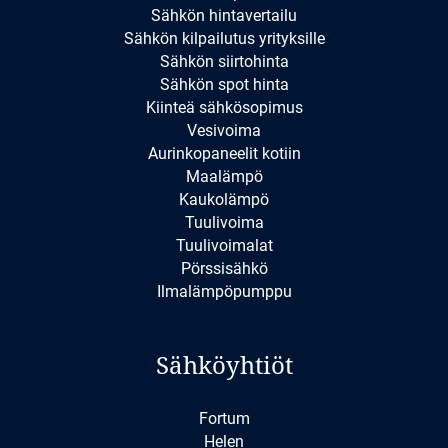
Sähkön hintavertailu
Sähkön kilpailutus yrityksille
Sähkön siirtohinta
Sähkön spot hinta
Kiinteä sähkösopimus
Vesivoima
Aurinkopaneelit kotiin
Maalämpö
Kaukolämpö
Tuulivoima
Tuulivoimalat
Pörssisähkö
Ilmalämpöpumppu
Sähköyhtiöt
Fortum
Helen