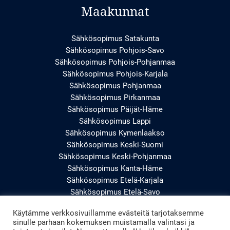
Maakunnat
Sähkösopimus Satakunta
Sähkösopimus Pohjois-Savo
Sähkösopimus Pohjois-Pohjanmaa
Sähkösopimus Pohjois-Karjala
Sähkösopimus Pohjanmaa
Sähkösopimus Pirkanmaa
Sähkösopimus Päijät-Häme
Sähkösopimus Lappi
Sähkösopimus Kymenlaakso
Sähkösopimus Keski-Suomi
Sähkösopimus Keski-Pohjanmaa
Sähkösopimus Kanta-Häme
Sähkösopimus Etelä-Karjala
Sähkösopimus Etelä-Savo
Sähkösopimus Etelä-Pohjanmaa
Käytämme verkkosivuillamme evästeitä tarjotaksemme
Sähkösopimus Uusimaa
sinulle parhaan kokemuksen muistamalla valintasi ja
Sähkösopimus Varsinais-Suomi