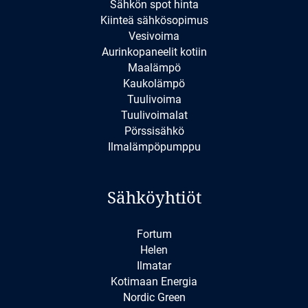
Sähkön spot hinta
Kiinteä sähkösopimus
Vesivoima
Aurinkopaneelit kotiin
Maalämpö
Kaukolämpö
Tuulivoima
Tuulivoimalat
Pörssisähkö
Ilmalämpöpumppu
Sähköyhtiöt
Fortum
Helen
Ilmatar
Kotimaan Energia
Nordic Green