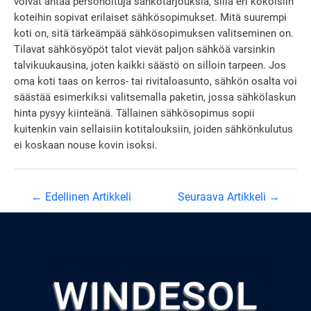
voivat antaa personoituja sähkötarjouksia, sillä eri kokoisiin
koteihin sopivat erilaiset sähkösopimukset. Mitä suurempi
koti on, sitä tärkeämpää sähkösopimuksen valitseminen on.
Tilavat sähkösyöpöt talot vievät paljon sähköä varsinkin
talvikuukausina, joten kaikki säästö on silloin tarpeen. Jos
oma koti taas on kerros- tai rivitaloasunto, sähkön osalta voi
säästää esimerkiksi valitsemalla paketin, jossa sähkölaskun
hinta pysyy kiinteänä. Tällainen sähkösopimus sopii
kuitenkin vain sellaisiin kotitalouksiin, joiden sähkönkulutus
ei koskaan nouse kovin isoksi.
Artikkelien
←
Edellinen Artikkeli
Seuraava Artikkeli
→
selaus