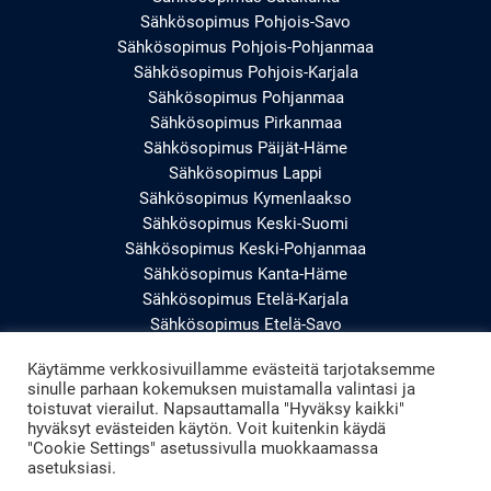
Sähkösopimus Pohjois-Savo
Sähkösopimus Pohjois-Pohjanmaa
Sähkösopimus Pohjois-Karjala
Sähkösopimus Pohjanmaa
Sähkösopimus Pirkanmaa
Sähkösopimus Päijät-Häme
Sähkösopimus Lappi
Sähkösopimus Kymenlaakso
Sähkösopimus Keski-Suomi
Sähkösopimus Keski-Pohjanmaa
Sähkösopimus Kanta-Häme
Sähkösopimus Etelä-Karjala
Sähkösopimus Etelä-Savo
Sähkösopimus Etelä-Pohjanmaa
Käytämme verkkosivuillamme evästeitä tarjotaksemme
Sähkösopimus Uusimaa
sinulle parhaan kokemuksen muistamalla valintasi ja
Sähkösopimus Varsinais-Suomi
toistuvat vierailut. Napsauttamalla "Hyväksy kaikki"
hyväksyt evästeiden käytön. Voit kuitenkin käydä
"Cookie Settings" asetussivulla muokkaamassa
asetuksiasi.