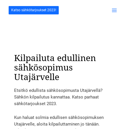
Siirry
sisältöön
Katso sähkötarjoukset 2023!
Main
Menu
Kilpailuta edullinen
sähkösopimus
Utajärvelle
Etsitkö edullista sähkösopimusta Utajärvellä?
Sähkön kilpailutus kannattaa. Katso parhaat
sähkötarjoukset 2023.
Kun haluat solmia edullisen sähkösopimuksen
Utajärvelle, aloita kilpailuttaminen jo tänään.