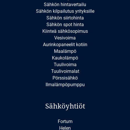
Sähkön hintavertailu
Sähkön kilpailutus yrityksille
Sähkön siirtohinta
Sähkön spot hinta
Kiinteä sähkösopimus
Vesivoima
Aurinkopaneelit kotiin
Maalämpö
Kaukolämpö
Tuulivoima
Tuulivoimalat
Pörssisähkö
Ilmalämpöpumppu
Sähköyhtiöt
Fortum
Helen