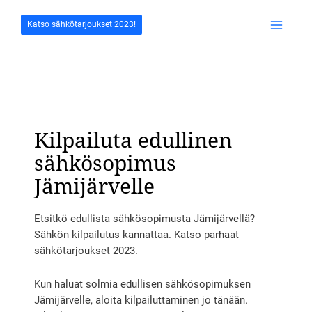
Siirry
sisältöön
Katso sähkötarjoukset 2023!
Main
Menu
Kilpailuta edullinen
sähkösopimus
Jämijärvelle
Etsitkö edullista sähkösopimusta Jämijärvellä?
Sähkön kilpailutus kannattaa. Katso parhaat
sähkötarjoukset 2023.
Kun haluat solmia edullisen sähkösopimuksen
Jämijärvelle, aloita kilpailuttaminen jo tänään.