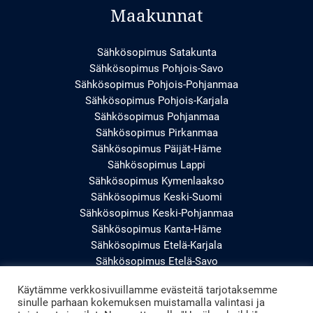
Maakunnat
Sähkösopimus Satakunta
Sähkösopimus Pohjois-Savo
Sähkösopimus Pohjois-Pohjanmaa
Sähkösopimus Pohjois-Karjala
Sähkösopimus Pohjanmaa
Sähkösopimus Pirkanmaa
Sähkösopimus Päijät-Häme
Sähkösopimus Lappi
Sähkösopimus Kymenlaakso
Sähkösopimus Keski-Suomi
Sähkösopimus Keski-Pohjanmaa
Sähkösopimus Kanta-Häme
Sähkösopimus Etelä-Karjala
Sähkösopimus Etelä-Savo
Sähkösopimus Etelä-Pohjanmaa
Käytämme verkkosivuillamme evästeitä tarjotaksemme
Sähkösopimus Uusimaa
sinulle parhaan kokemuksen muistamalla valintasi ja
Sähkösopimus Varsinais-Suomi