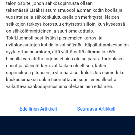
talon osoite, johon sähkösopimusta ollaan
tekemässä.Lisäksi asumismuodolla,oman kodin koolla ja
vuosittaisella sähkönkulutuksella on merkitystä. Näiden
seikkojen tärkeys korostuu erityisesti silloin, kun kyseessä
on sähkölämmitteinen ja suuri omakotitalo.
TokiLluonnollisestilisäksi pienempien kerros- ja
rivitaloasuntojen kohdalla voi säästää. Kilpailuttamisessa on
syytä ottaa huomioon, että välttämättä alimmalla kWh-
hinnalla varustettu tarjous ei aina ole se paras. Tarjouksen
ehdot ja säännöt kertovat kaiken oleellisen, kuten
sopimuksen pituuden ja ylimääräiset kulut. Jos esimerkiksi
kuukausimaksu onkin huomattavan suuri, ei edulliselta
vaikuttava sähkösopimus aina olekaan niin edullinen.
Artikkelien
←
Edellinen Artikkeli
Seuraava Artikkeli
→
selaus