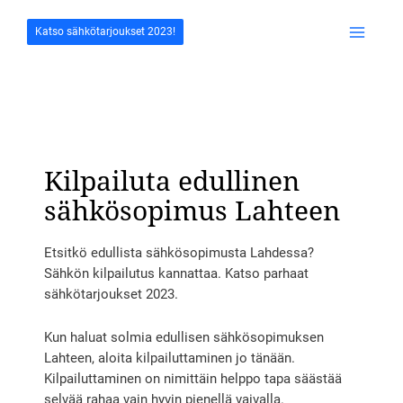
Siirry
sisältöön
Katso sähkötarjoukset 2023!
Main
Menu
Kilpailuta edullinen
sähkösopimus Lahteen
Etsitkö edullista sähkösopimusta Lahdessa?
Sähkön kilpailutus kannattaa. Katso parhaat
sähkötarjoukset 2023.
Kun haluat solmia edullisen sähkösopimuksen
Lahteen, aloita kilpailuttaminen jo tänään.
Kilpailuttaminen on nimittäin helppo tapa säästää
selvää rahaa vain hyvin pienellä vaivalla.