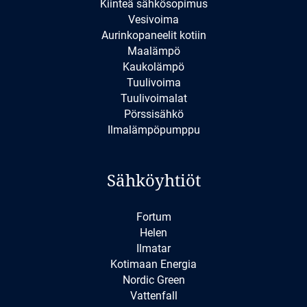
Kiinteä sähkösopimus
Vesivoima
Aurinkopaneelit kotiin
Maalämpö
Kaukolämpö
Tuulivoima
Tuulivoimalat
Pörssisähkö
Ilmalämpöpumppu
Sähköyhtiöt
Fortum
Helen
Ilmatar
Kotimaan Energia
Nordic Green
Vattenfall