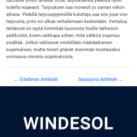
tuottavat yhtiöt antavat omat tarjouksensa yleensä hyvin
todella nopeasti. Tarjouksen saa monesti jo saman viikon
aikana. Yhdellä tarjouspyynnöllä kuluttaja saa siis jopa viisi
tarjousta, joita voi alkaa vertailemaan keskenään. Vertailua
tehdessä on syytä kiinnittää huomiota itselle tärkeisiin
seikkoihin, kuten vaikkapa siihen, mitä sähköä sopimus
sisältää. Jotkut valitsevat mielellään määräaikaisen
sopimuksen, mutta toiset pitävät enemmän toistaiseksi
voimassa olevista sopimuksista.
Artikkelien
←
Edellinen Artikkeli
Seuraava Artikkeli
→
selaus