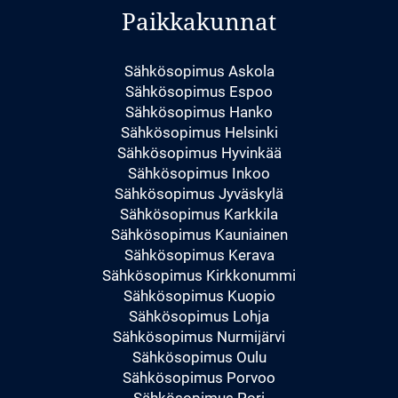
Paikkakunnat
Sähkösopimus Askola
Sähkösopimus Espoo
Sähkösopimus Hanko
Sähkösopimus Helsinki
Sähkösopimus Hyvinkää
Sähkösopimus Inkoo
Sähkösopimus Jyväskylä
Sähkösopimus Karkkila
Sähkösopimus Kauniainen
Sähkösopimus Kerava
Sähkösopimus Kirkkonummi
Sähkösopimus Kuopio
Sähkösopimus Lohja
Sähkösopimus Nurmijärvi
Sähkösopimus Oulu
Sähkösopimus Porvoo
Sähkösopimus Pori