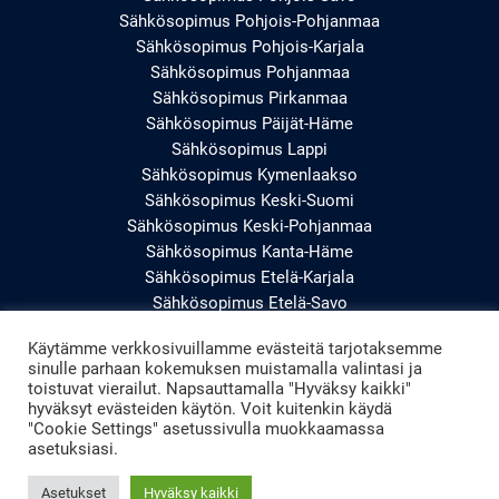
Sähkösopimus Pohjois-Pohjanmaa
Sähkösopimus Pohjois-Karjala
Sähkösopimus Pohjanmaa
Sähkösopimus Pirkanmaa
Sähkösopimus Päijät-Häme
Sähkösopimus Lappi
Sähkösopimus Kymenlaakso
Sähkösopimus Keski-Suomi
Sähkösopimus Keski-Pohjanmaa
Sähkösopimus Kanta-Häme
Sähkösopimus Etelä-Karjala
Sähkösopimus Etelä-Savo
Sähkösopimus Etelä-Pohjanmaa
Käytämme verkkosivuillamme evästeitä tarjotaksemme
Sähkösopimus Uusimaa
sinulle parhaan kokemuksen muistamalla valintasi ja
Sähkösopimus Varsinais-Suomi
toistuvat vierailut. Napsauttamalla "Hyväksy kaikki"
hyväksyt evästeiden käytön. Voit kuitenkin käydä
"Cookie Settings" asetussivulla muokkaamassa
asetuksiasi.
Asetukset
Hyväksy kaikki
Copyright © 2026 Windesol | Powered By Windesol